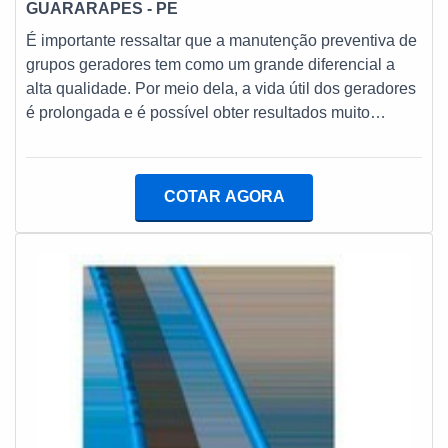
GUARARAPES - PE
É importante ressaltar que a manutenção preventiva de
grupos geradores tem como um grande diferencial a
alta qualidade. Por meio dela, a vida útil dos geradores
é prolongada e é possível obter resultados muito
satisfatórios em termos de produção, já que são
evitadas falhas e paradas abruptas, assegurando o
contínuo fornecimento de energia às tarefas
COTAR AGORA
produtivas.PRINCIPAIS DETALHES SOBRE A
MANUTENÇÃO É essencial submeter os geradores a
reparos regulares, a fim de que ofereçam sempre o
melhor desem