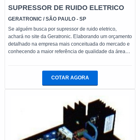
SUPRESSOR DE RUIDO ELETRICO
GERATRONIC
/ SÃO PAULO - SP
Se alguém busca por supressor de ruido eletrico,
achará no site da Geratronic. Elaborando um orçamento
detalhado na empresa mais conceituada do mercado e
conhecendo a maior referência de qualidade da área
de atuação.MAIS SOBRE SUPRESSOR DE RUIDO
ELETRICOQuem busca por supressor de ruido eletrico
em uma empresa comprometida com os serviços,
COTAR AGORA
encontra o site da Geratronic. Disponibilizando para os
clientes reguladores de tensão AVR e supressores,
oferecendo o que há de melhor em tecnologia ao
cliente.Sem perder o foco em supressor de ruido
eletrico, mais do que visar apenas lucratividade, deve
oferecer produtos e serviços que tenham ótima
qualidade e proteção, características simples, mas que
mostram o comprometimento da empresa com seus