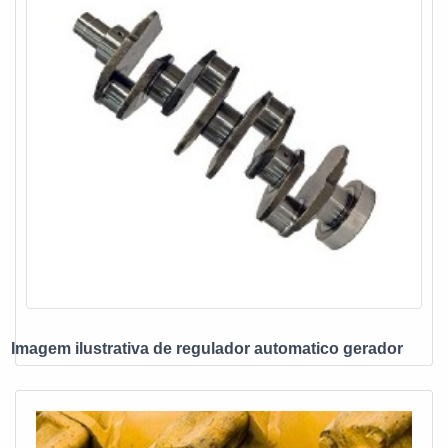
melhor no mercado de regulador de tensao para gerador. A
empresa oferece opções como reguladores de tensão AVR
e supressores. Tudo isso por ser comprometida com os
serviços e segura, padrões possíveis por contar com
escritório de alta qualidade onde são realizadas as
atividades e testes exaustivos de cada equipamento. Tudo
isso, somado a uma equipe com colaboradores proativos e
profissionais com vasta experiência na área, comprova sua
essência de trazer o melhor para todos os clientes.
Aproveite a visita para acessar o nosso site e saber mais
sobre a empresa, nossos serviços e produtos. Se preferir,
entre em contato com um dos nossos consultores e solicite
um orçamento!
Imagem ilustrativa de regulador automatico gerador