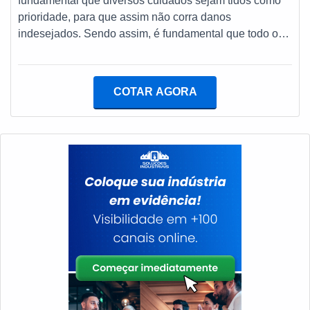
fundamental que diversos cuidados sejam tidos como
ideal para sensor de frequência para grupo gerador. A
prioridade, para que assim não corra danos
empresa oferece opções como carregadores de bateria
indesejados. Sendo assim, é fundamental que todo o
e sincronizadores.Isso se deve ao fato de ser
processo seja realizado com equipamentos adequados
comprometida com os serviços e segura, qualificações
e que mantenham a integridade original do
possíveis pelo fato de a empresa possuir escritório de
equipamento, principalmente no caso da troca de peças
COTAR AGORA
alta qualidade onde são realizadas as atividades e
ou até mesmo do motor. Portanto, é necessário que
testes exaustivos de cada equipamento. Todos esses
todos os novos acessórios sejam da mesma marca,
fatores, agregados a uma equipe com colaboradores
caso seja necessário a substituição. Saiba quais
proativos e trabalhadores de alta qualidade, garantem
fatores devem
uma entrega de excelência de ponta a ponta.Aproveite
a visita para acessar o nosso site e saber mais sobre a
empresa, nossos serviços e produtos. Se preferir, entre
em contato com um dos nossos consultores e solicite
um orçamento!