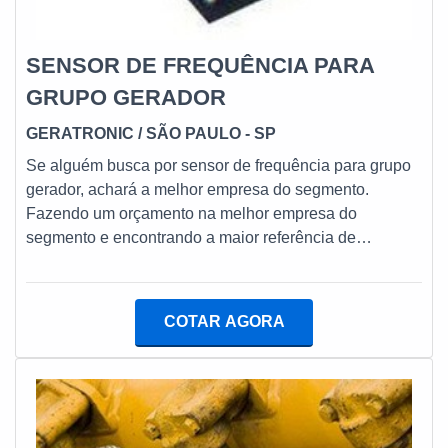
SENSOR DE FREQUÊNCIA PARA
GRUPO GERADOR
GERATRONIC
/ SÃO PAULO - SP
Se alguém busca por sensor de frequência para grupo
gerador, achará a melhor empresa do segmento.
Fazendo um orçamento na melhor empresa do
segmento e encontrando a maior referência de
qualidade da área de atuação.é importante lembrar que
o produto deve sempre ser adquirido com empresas
especializadas no segmento. Esse tipo de cuidado
COTAR AGORA
ajuda a garantir a qualidade e durabilidade dos
materiais, além de evitar prejuízos com substituições
frequentes de peças defeituosas. Assim, é possível
poupar gastos desnecessáriosDETALHES SOBRE
SENSOR DE FREQUêNCIA PARA GRUPO