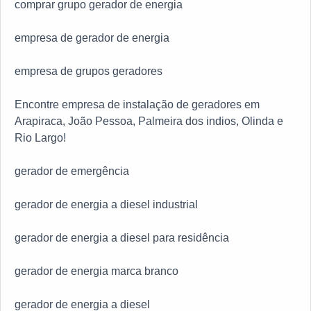
comprar grupo gerador de energia
precisão.Com o objetivo de trazer a satisfação a todos
os clientes, a empresa entende que seu melhor
empresa de gerador de energia
destaque é conquistar a confiança de cada um. Tudo
isso só é possível através do investimento em
empresa de grupos geradores
equipamentos modernos e profissionais experientes. A
Gensets é uma empresa que tem se destacado da
Encontre empresa de instalação de geradores em
concorrência pela seriedade e qualidade, que fecham
Arapiraca, João Pessoa, Palmeira dos indios, Olinda e
todo o ciclo de entrega com excelência para cada
Rio Largo!
cliente. Aproveite a visita para acessar o site e saber
mais sobre a empresa, os serviços e os produtos.
gerador de emergência
gerador de energia a diesel industrial
gerador de energia a diesel para residência
gerador de energia marca branco
gerador de energia a diesel