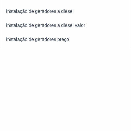
instalação de geradores a diesel
instalação de geradores a diesel valor
instalação de geradores preço
instalação de grupo gerador diesel preço
instalação de grupo gerador preço
OUTRAS CATEGORIAS
instalação e manutenção de gerador de energia
ALUGUEL DE GERADORES
instalação e manutenção de geradores
Geradores de Energia
instalação grupo gerador diesel
Manutenção de Geradores
preço de gerador a diesel
Peças para Geradores