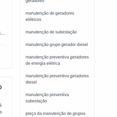
geradores
s
e
manutenção de geradores
elétricos
e.A
e
manutenção de subestação
S
nto
e
manutenção grupo gerador diesel
ada
tra
manutenção preventiva geradores
,
de energia elétrica
a
;
que
manutenção preventiva geradores
RE
ma
diesel
as
O
manutenção preventiva
subestação
á
 é
do
preço da manutenção de grupos