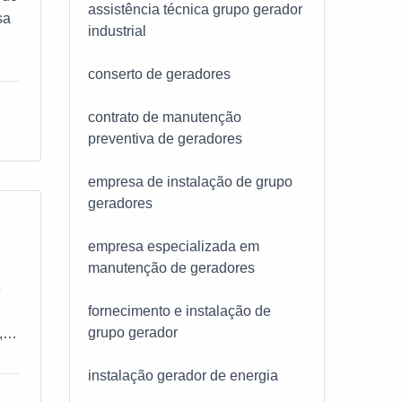
assistência técnica grupo gerador
sa
industrial
conserto de geradores
contrato de manutenção
preventiva de geradores
empresa de instalação de grupo
geradores
m
ue
empresa especializada em
o.
manutenção de geradores
e
 é
fornecimento e instalação de
tec
grupo gerador
,
instalação gerador de energia
vos
sta