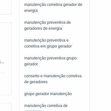
manutenção corretiva gerador de
energia
-
manutenção preventiva de
geradores de energia
os
e
a
manutenção preventiva e
por
m
corretiva em grupo gerador
,
manutenção preventiva grupo
ar.
gerador
s
tem
conserto e manutenção corretiva
sas
ARA
de geradores
ão
grupo gerador manutenção
o
oco
E
manutenção corretiva de