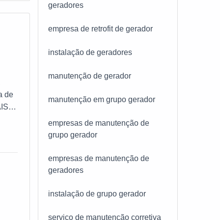
geradores
empresa de retrofit de gerador
instalação de geradores
manutenção de gerador
,
a de
manutenção em grupo gerador
AIS
 Se
empresas de manutenção de
grupo gerador
nção
ia ao
empresas de manutenção de
 de
geradores
m
e
instalação de grupo gerador
ue o
juda
serviço de manutenção corretiva