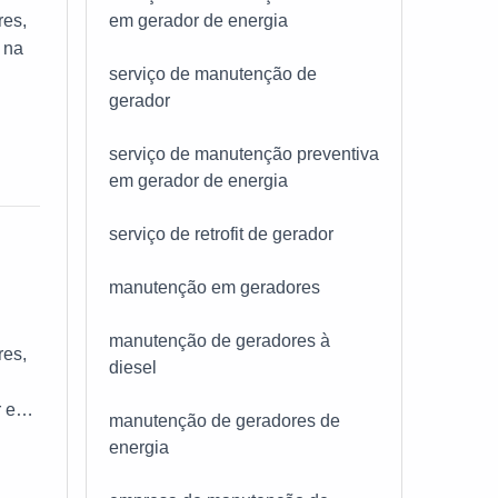
em gerador de energia
res,
 na
serviço de manutenção de
pois
gerador
os os
serviço de manutenção preventiva
do
em gerador de energia
serviço de retrofit de gerador
elhor
ece
manutenção em geradores
do
manutenção de geradores à
res,
s as
diesel
e
r em
eta a
manutenção de geradores de
m
nta.
energia