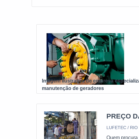
Imagem ilustrativa de empresa especiali
manutenção de geradores
PREÇO D
LUFETEC / RIO
Quem procura 