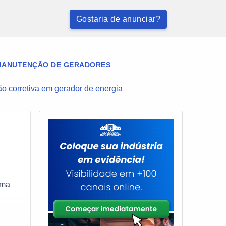
Gostaria de anunciar?
 MANUTENÇÃO DE GERADORES
o corretiva em gerador de energia
rma