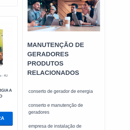
te um
MANUTENÇÃO DE
GERADORES
PRODUTOS
RELACIONADOS
o - RJ
GIA A
conserto de gerador de energia
O
conserto e manutenção de
geradores
RA
empresa de instalação de