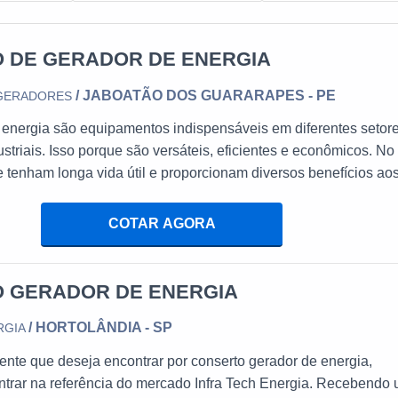
ecessários. Isso pode incluir a substituição de
 DE GERADOR DE ENERGIA
lubrificação. Em alguns casos, pode ser necessário realizar uma revisão completa do motor do gerador.
/ JABOATÃO DOS GUARARAPES - PE
 GERADORES
al do conserto de geradores. Isso inclui serviços
 energia são equipamentos indispensáveis em diferentes setor
ustriais. Isso porque são versáteis, eficientes e econômicos. No
e tenham longa vida útil e proporcionam diversos benefícios ao
carga para assegurar que ele pode operar em plena capacidade.
TIPOS DE CONSERTO DE GERADORES
encial que estejam com a manutenção em dia.MAIS SOBRE
RADOR DE ENERGIA Vale ressaltar que a assistência imp
COTAR AGORA
o tipo de gerador e da natureza do problema.
esempenho do gerador, especialmente por garantir o bom
lém de atuar na correção de proble
r robusto.
 GERADOR DE ENERGIA
utenção mais frequente devido ao desgaste mais
/ HORTOLÂNDIA - SP
RGIA
res.
ente que deseja encontrar por conserto gerador de energia,
ntrar na referência do mercado Infra Tech Energia. Recebendo
ncia, que são usados em situações críticas onde a