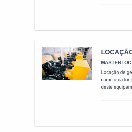
MANUTENÇÃO C
são executado
dos equipamen
LOCAÇÃO
MASTERLOC 
Locação de ge
como uma fonte
deste equipame
que garante t
INVESTIR NA 
gerador alugad
considerável d
disso, esse tip
imprevistos e 