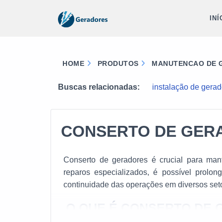
INÍ
HOME
PRODUTOS
MANUTENCAO DE G
Buscas relacionadas:
instalação de gera
CONSERTO DE GER
Conserto de geradores é crucial para manter a eficiência 
reparos especializados, é possível prolongar a vida útil do gerador, evitar falhas inesperadas 
continuidade das operações em diversos 
O QUE É CONSERTO DE