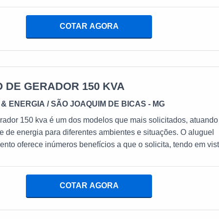
ORRETIVA Cabe salientar que os consertos de geradores
s de forma ágil, de modo que seja mínimo o tempo de inoperân
COTAR AGORA
tos. Além do mais, é apropriada a aplicação de peças
 DE GERADOR 150 KVA
& ENERGIA
/ SÃO JOAQUIM DE BICAS - MG
rador 150 kva é um dos modelos que mais solicitados, atuando
 de energia para diferentes ambientes e situações. O aluguel
nto oferece inúmeros benefícios a que o solicita, tendo em vis
odas as funcionalidades a um custo acessível.VANTAGENS DE
LOCAÇÃO DE GERADORVale ressaltar que os serviços do
o ficam a cargo da locadora, o que gera uma redução
COTAR AGORA
e gastos e viabiliza a aplicação de fundos em outras áreas. Al
o de serviço é disponibilizado 24 horas por dia, evitando
perdas de insumos em rotinas fabris, por exemplo.Entretanto, pa