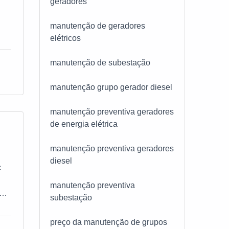
geradores
i
manutenção de geradores
elétricos
manutenção de subestação
manutenção grupo gerador diesel
as
manutenção preventiva geradores
s
de energia elétrica
uir
manutenção preventiva geradores
o
diesel
c
a
manutenção preventiva
subestação
e
o
s.
preço da manutenção de grupos