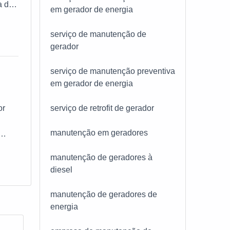
a de
em gerador de energia
fra
o sem
serviço de manutenção de
Tech
gerador
ade
serviço de manutenção preventiva
erto
em gerador de energia
rgia
serviço de retrofit de gerador
or
foco
manutenção em geradores
sas
es
manutenção de geradores à
e
AÇÕES
diesel
.
fra
manutenção de geradores de
or
energia
e
íder