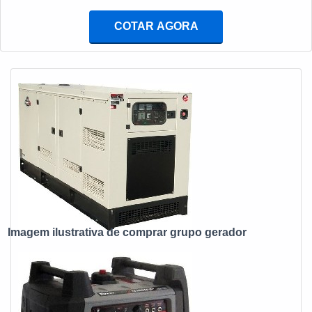
o interesse é por comprar grupo gerador, com a Infra Tech
Energia o cliente atingirá ótima qualidade com suporte
COTAR AGORA
técnico pós-venda através de um atendimento ágil. LUGAR
IDEAL PARA COMPRAR GRUPO GERADOR A Infra Tech
Energia foca seus esforços em proporcionar aos clientes
uma estrutura com espaço de alta qualidade onde são
realizadas as atividades e atua em todo o território nacional,
tudo para se certificar que se tenha onde comprar grupo
gerador com excelente custo-benefício. Há muitas maneiras
eficientes de demonstrar competência e excelência em uma
área de atuação e se destacar como um ótimo lugar para
comprar grupo gerador. A Infra Tech Energia conta com:
Menor custo e máximo desempenho; Suporte técnico pós-
venda; Soluções completas e de alta tecnologia em todos
Imagem ilustrativa de comprar grupo gerador
os segmentos. Sem trocar o foco sobre o lugar para comprar
grupo gerador, deve-se descartar empresas que não
tenham produtos e serviços com ótima qualidade e
precisão, características simples mas que mostram o
comprometimento da empresa com seus clientes.