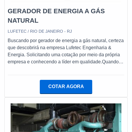
o site e saber mais sobre a empresa, os serviços e os
produtos.
GERADOR DE ENERGIA A GÁS
NATURAL
LUFETEC / RIO DE JANEIRO - RJ
Buscando por gerador de energia a gás natural, certeza
que descobrirá na empresa Lufetec Engenharia &
Energia. Solicitando uma cotação por meio da própria
empresa e conhecendo a líder em qualidade.Quando a
questão é gerador de energia a gás natural, com os
profissionais especializados da Lufetec Engenharia &
Energia o cliente encontrará assertividade com
COTAR AGORA
soluções de ponta a ponta no ramo de geração de
energia.MAIS INFORMAÇÕES SOBRE GERADOR DE
ENERGIA A GÁS NATURALA Lufetec Engenharia &
Energia foca sua estratégia em oferecer aos parceiros
uma estrutura com escritório de alta qualidade onde
são realizadas as atividades e equipamentos de última