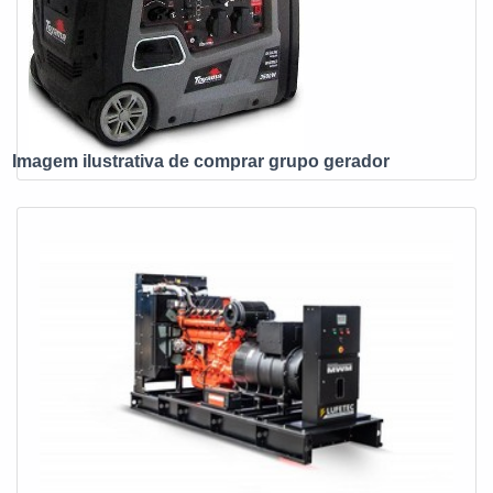
INFORMAÇÕES SOBRE A REFERÊNCIA DE
QUALIDADE NO SEGMENTO Somente na Infra Tech
Energia existe variedade e qualidade quando o assunto for
geração de energia, venda, instalação, projeto, locação,
contrato de preventiva e manutenção preventiva
programada em grupos geradores de energia a diesel. São
Imagem ilustrativa de comprar grupo gerador
diversas opções disponibilizadas, como manutenção de
geradores e assistência técnica para geradores com ótima
qualidade e tecnologia de ponta, focando no que há de
melhor na atualidade para os clientes. A empresa também
conta com um atendimento qualificado, através de
funcionários especializados e cuidadosos, que entendem a
necessidade de cada cliente. Também foram investidos
valores consideráveis em instalações de qualidade,
aumentando a eficiência da marca. A Infra Tech Energia é
uma empresa que tem feito a diferença no mercado pela
seriedade e qualidade, o que garante uma entrega de
excelência de ponta a ponta. Aproveite a visita para acessar