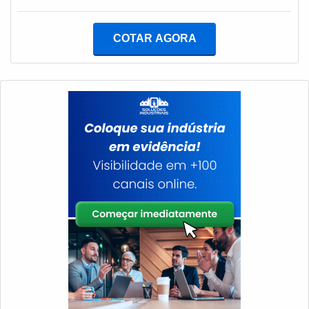
um só lugar.UM POUCO MAIS SOBRE GERADOR DE
ENERGIA A DIESEL PREÇOQuem quer achar gerador
COTAR AGORA
de energia a diesel preço acessível e em uma empresa
comprometida com os serviços, depara com a
TECNOGEN Grupos Geradores. Uma empresa com
alto know-how em grupos geradores de energia e
locação de geradores, garantindo a satisfação da
venda à entrega final, com foco total na
qualidade.Ainda focando em gerador de energia a
diesel preço, deve-se ter a exatidão em orçar com
empresas que prezam por produtos e serviços que
tenham ótima qualidade e excelente custo-benefício,
detalhes primordiais que são deixados de lado por
muitas empresas que não focam na fidelização do
cliente.Existem muitas formas diferentes de demonstrar
conhecimento e autoridade em sua área de atuação.
Por que a TECNOGEN Grupos Geradores é destaque
quando procurar por gerador de energia a diesel preço: