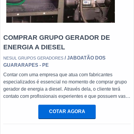
COMPRAR GRUPO GERADOR DE
ENERGIA A DIESEL
/ JABOATÃO DOS
NESUL GRUPOS GERADORES
GUARARAPES - PE
Contar com uma empresa que atua com fabricantes
especializados é essencial no momento de comprar grupo
gerador de energia a diesel. Através dela, o cliente terá
contato com profissionais experientes e que possuem vasto
conhecimento sobre o funcionamento do recurso.
VANTAGENS DO GRUPO GERADOR DE ENERGIA É
COTAR AGORA
importante ressaltar que os geradores de energia exercem
um importante papel em rotinas industriais, pois são
responsáveis por fornecer energia a estabelecimentos que