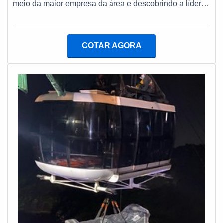
meio da maior empresa da área e descobrindo a líder
em qualidade.SOBRE MANUTENÇÃO PREVENTIVA
GERADORES DE ENERGIA ELÉTRICASe alguém
quer achar manutenção preventiva geradores de
COTAR AGORA
energia elétrica em uma empresa altamente
qualificada, encontra o site da Lufetec Engenharia &
Energia. Com grande expressão de mercado quando o
assunto é tanque combustível em aço carbono e
instalação gerador de energia, garantindo a satisfação
da venda à entrega final, com foco total na
qualidade.Não obstante, quando falamos em
manutenção preventiva geradores de energia elétrica,
sempre deve-se buscar uma empresa que tenha
produtos e serviços com ótima qualidade e excelente
custo-benefício, pontos importantes que ficam de fora
no planejamento de empresas que visam apenas o
lucro, deixando a desejar nos outros fatores.É
importante lembrar que o serviço deve sempre ser
prestado por empresas especializadas no segmento.