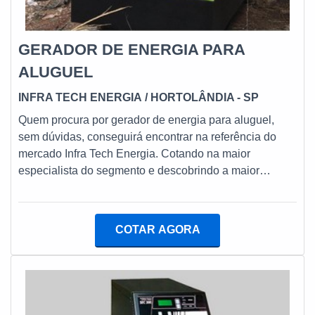
GERADOR DE ENERGIA PARA
ALUGUEL
INFRA TECH ENERGIA
/ HORTOLÂNDIA - SP
Quem procura por gerador de energia para aluguel,
sem dúvidas, conseguirá encontrar na referência do
mercado Infra Tech Energia. Cotando na maior
especialista do segmento e descobrindo a maior
referência de qualidade da área de atuação.MAIS
DETALHES SOBRE GERADOR DE ENERGIA PARA
ALUGUELQuem pesquisa na internet por gerador de
COTAR AGORA
energia para aluguel ágil em seu atendimento, encontra
o site da Infra Tech Energia. Uma empresa com alto
know-how em venda de geradores de energia e venda
de peças para geradores de energia, disponibilizando
tudo que há de mais atual para garantir a qualidade