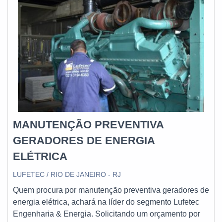
a pas
itens variados como estabilizador de tensão
monofásico e baterias estacionárias com ótima
qualidade e assertividade.Apresentando produtos de
alto padrão, a empresa conta com profissionais
especializados e instalações modernas e em bom
estado, conquistando então a confiança de todos.E. C.
A. Equipamentos Eletrônicos é uma empresa que tem
sido preferência no segmento pela idoneidade em tudo
que faz onde garante a melhor experiência de todos os
clientes.
MANUTENÇÃO PREVENTIVA
GERADORES DE ENERGIA
ELÉTRICA
LUFETEC / RIO DE JANEIRO - RJ
Quem procura por manutenção preventiva geradores de
energia elétrica, achará na líder do segmento Lufetec
Engenharia & Energia. Solicitando um orçamento por