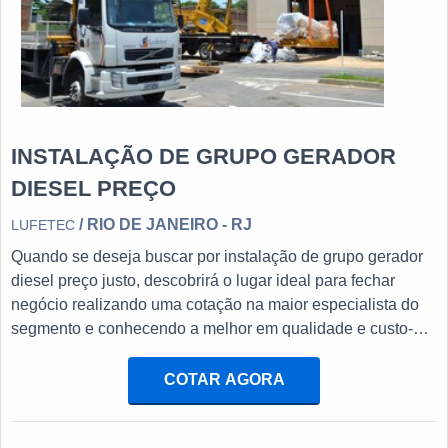
INSTALAÇÃO DE GRUPO GERADOR
DIESEL PREÇO
/ RIO DE JANEIRO - RJ
LUFETEC
Quando se deseja buscar por instalação de grupo gerador
diesel preço justo, descobrirá o lugar ideal para fechar
negócio realizando uma cotação na maior especialista do
segmento e conhecendo a melhor em qualidade e custo-
benefício.INSTALAÇÃO DE GRUPO GERADOR DIESEL
PREÇO JUSTO E ACESSÍVELSe alguém quer achar
COTAR AGORA
instalação de grupo gerador diesel preço acessível em uma
empresa inovadora, vai até o site da Lufetec Engenharia &