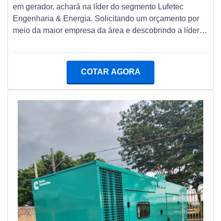
grande valia para saber a procedência e seriedade da
em gerador, achará na líder do segmento Lufetec
empresa.Isso tudo é a razão pela qual a Lufetec
Engenharia & Energia. Solicitando um orçamento por
Engenharia & Energia é uma empresa que preza pela
meio da maior empresa da área e descobrindo a líder
segurança quando se fala do segmento de manutenção
em qualidade.Quando o assunto é serviço de
e instalação de grupos geradores e subestações. O
manutenção preventiva em gerador, com a Lufetec
foco é oferecer tudo que há de mais atual para garantir
Engenharia & Energia alcançará proteção com
a qualidade final para cada cliente.A MELHOR
COTAR AGORA
soluções de ponta a ponta no ramo de geração de
EMPRESA NO SEGMENTOApenas na Lufetec
energia.MAIS SOBRE SERVIÇO DE MANUTENÇÃO
Engenharia & Energia existem as melhores condições
PREVENTIVA EM GERADORA Lufetec Engenharia &
para quem deseja achar o que precisa para
Energia objetiva sua energia em oferecer aos clientes
manutenção e instalação de grupos geradores e
uma estrutura com escritório de alta qualidade onde
subestações. São diversas opções de itens oferecidos,
são realizadas as atividades e amplo catálogo de
como tanque combustível em aço carbono e instalação
produtos e serviços disponíveis, tudo para se certificar
gerador de energia com ótima qualidade e
que se tenha serviço de manutenção preventiva em
precisão.Com a organização é possível tirar as suas
gerador com proteção.Há muitas maneiras eficientes de
dúvidas sobre os serviços do ramo, além de contar com
uma empresa demonstrar competência, excelência e
os melhores profissionais e instalações. Assim,
destaque em sua área de atuação. A Lufetec
conquistando a confiança e a satisfação dos clientes,
Engenharia & Energia se mostra referência por ter:
que são os maiores objetivos da marca.A Lufetec
Soluções de ponta a ponta no ramo de geração de