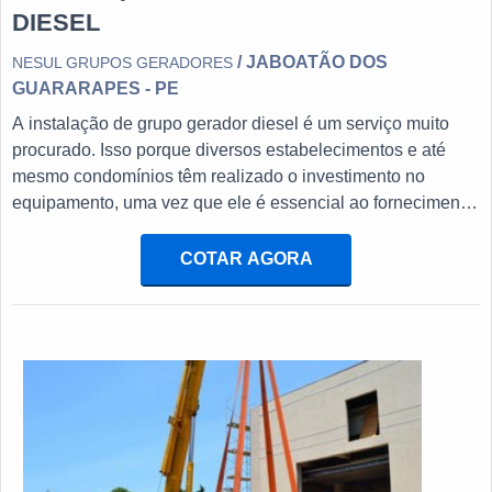
DIESEL
/ JABOATÃO DOS
NESUL GRUPOS GERADORES
GUARARAPES - PE
A instalação de grupo gerador diesel é um serviço muito
procurado. Isso porque diversos estabelecimentos e até
mesmo condomínios têm realizado o investimento no
equipamento, uma vez que ele é essencial ao fornecimento
contínuo de energia.MAIS SOBRE GRUPO GERADOR
DIESEL Versátil, o gerador a diesel traz economia ao
COTAR AGORA
usuário, já que os locais beneficiados com a estrutura não
têm aparelhos danificados por sobrecarga em casos de
queda de energia. Além disso, é possível encontrar
geradores de diversos