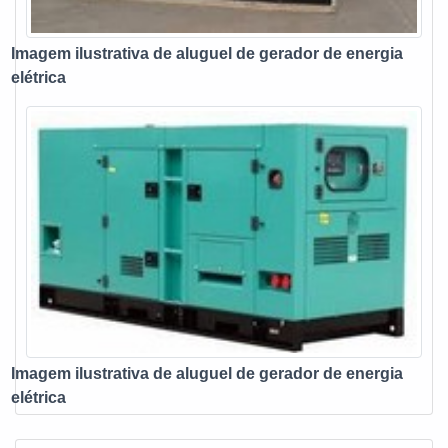
cuidado ajuda a garantir a qualidade e assertividade do
serviço, além de evitar prejuízos com imprevistos e
Imagem ilustrativa de aluguel de gerador de energia
execuções mal elaboradas. Assim, é possível poupar
elétrica
gastos desnecessários. A Infra Tech Energia é referência no
que se trata de geradores pois além de se importar com a
qualidade e preço justo, ela garante: Equipes sempre
disponíveis para atender as necessidades dos clientes;
Profissionais preocupados em garantir um serviço ágil e
competente; Equipe qualificada; Materiais sofisticados;
Tecnologia de ponta para manter o cliente respaldado pelo
melhor serviço. DETALHES INTERESSANTES SOBRE A
MELHOR EMPRESA NO SEGMENTO Somente na Infra
Tech Energia tem o que há de melhor no ramo de aluguel
de gerador de energia elétrica. Sempre de olho no mercado,
traz novidades em itens como locação de geradores e
Imagem ilustrativa de aluguel de gerador de energia
assistência técnica para geradores. Tudo isso por ser
elétrica
comprometida em realizar atendimentos 24 horas por dia e
rentável, padrões possíveis por contar com espaço de alta