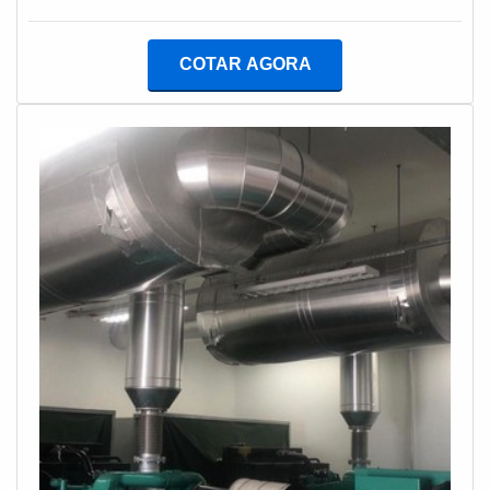
serviço.gARANTIA E ASSERTIVIDADE NO
GERADOR DIESEL PREÇO JUSTO E ACESSÍVELSe
SEGMENTOApenas na Infra Tech Energia existem as
alguém quer achar instalação de grupo gerador diesel
melhores variedades no segmento quando o assunto
COTAR AGORA
preço acessível em uma empresa inovadora, vai até o
for comprar gerador de energia a diesel. A empresa
site da Lufetec Engenharia & Energia. Disponibilizando
oferece opções como manutenção de geradores e
para os clientes tanque combustível 2000 litros e
assistência técnica para geradores.É conhecida por ser
instalação gerador de energia, visando sempre a
comprometida em realizar atendimentos 24 horas por
qualidade final para a fidelização do cliente.Ainda
dia e rentável, características possíveis pelo fato de a
tratando-se de instalação de grupo gerador diesel preço
empresa ter um espaço de alta qualidade onde são
justo, deve-se descartar empresas que não tenham
realizadas as atividades e investir em materiais
produtos e serviços com ótima qualidade e precisão,
sofisticados. Tudo isso, somado a uma equipe sempre
detalhes primordiais que são deixados de lado por
disponível para atender as necessidades dos clientes e
muitas empresas que não focam na fidelização do
profissionais preocupados em garantir um serviço ágil e
cliente.É importante lembrar que o serviço deve sempre
competente, garantem o sucesso de cada cliente de
ser prestado por empresas especializadas no
ponta a ponta.
segmento. Esse tipo de cuidado ajuda a garantir a
qualidade e assertividade do serviço, além de evitar
prejuízos com imprevistos e execuções mal elaboradas.
Assim, é possível poupar gastos