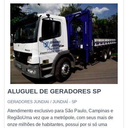
qualidade onde são realizadas as atividades e atua em todo
o território nacional. Esses fatores, somados a um time com
equipes sempre disponíveis para atender as necessidades
dos clientes e profissionais preocupados em garantir um
serviço ágil e competente, garante a melhor experiência
para os clientes com qualidade.
ALUGUEL DE GERADORES SP
GERADORES JUNDIAI / JUNDIAÍ - SP
Atendimento exclusivo para São Paulo, Campinas e
RegiãoUma vez que a metrópole, com seus mais de
onze milhões de habitantes, possui por si só uma