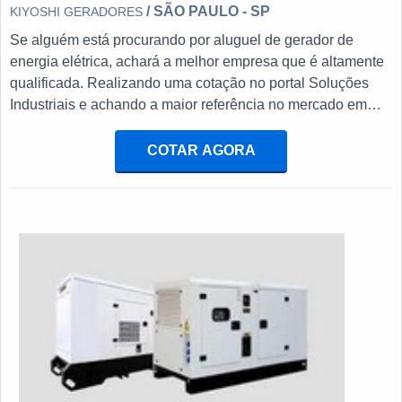
/ SÃO PAULO - SP
KIYOSHI GERADORES
Se alguém está procurando por aluguel de gerador de
energia elétrica, achará a melhor empresa que é altamente
qualificada. Realizando uma cotação no portal Soluções
Industriais e achando a maior referência no mercado em
seu próprio segmento.Sim, aqui é o lugar certo! Quando a
busca é por aluguel de gerador de energia, com a equipe
COTAR AGORA
da Kiyoshi Geradores conseguirá precisão com agilidade
nos serviços prestados.MAIS INFORMAÇÕES SOBRE
ALUGUEL DE GERADOR DE ENERGIA ELÉTRICAA
Kiyoshi Geradores canaliza seus esforços em proporcionar
uma estrutura com equipamentos de qualidade e adaptação
para a necessidade do cliente, tudo isso para oferecer
aluguel de gerador de energia com precisão.Sem trocar o
foco sobre aluguel de gerador de energia elétrica, deve-se
descartar empresas que não tenham produtos e serviços
com ótima qualidade e proteção, detalhes primordiais que
são deixados de lado por muitas empresas que não focam