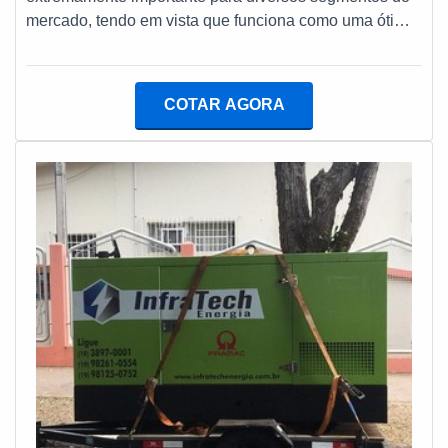
de melhor para fidelizar os clientes.QUALIDADES E
mercado, tendo em vista que funciona como uma ótima
PONTOS FORTES DA EMPRESAApenas na Lufetec
fonte alternativa de energia stand-by, permitindo que as
Engenharia & Energia existe variedade e qualidade
atividades não tenham que ser paralisadas por quedas
quando o assunto for manutenção e instalação de
de luz.MAIS DETALHES SOBRE O PRODUTO Dessa
COTAR AGORA
grupos geradores e subestações. Líder em qualidade, a
forma, o equipamento é capaz de fornecer energia de
empresa oferece uma variedade de itens como
forma contínua ou prime. Ele gera eletricidade na
lavagem de tanque de diesel e manutenção preventiva
voltagem necessária para a maioria dos dispositivos
subestação com ótima qualidade e excelente custo-
utilizados em obras e eventos, por exemplo,
benefício.Com o objetivo de trazer a satisfação a todos
dispensando ou complementando a energia da
os clientes, a empresa entende que seu melhor
rede.Além disso, o equipamento é muito importante
destaque é conquistar a confiança de cada um. Tudo
para assegurar a produção de indústrias de diversos
isso só é possível através do investimento em
segmentos. Por isso, é fundamental para qualquer
equipamentos modernos e profissionais experientes.A
empresa conceituada, já que permite que as atividades
Lufetec Engenharia & Energia é uma empresa que tem
não sejam prejudicadas por falta de eletricidade. A
despontado no segmento pela seriedade e qualidade
seguir alguns dos equipamentos e peças de função
que comprova sua essência de trazer o melhor para os
essencial para o funcionamento do gerador de energia
parceiros.
diesel: Reguladores de tensão; Carenagens resistentes
ao tempo; O funcionamento dos geradores geralmente