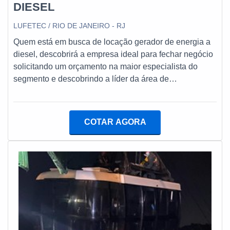
DIESEL
LUFETEC / RIO DE JANEIRO - RJ
Quem está em busca de locação gerador de energia a
diesel, descobrirá a empresa ideal para fechar negócio
solicitando um orçamento na maior especialista do
segmento e descobrindo a líder da área de
atuação.Quando a temática é locação gerador de
energia a diesel, com a Lufetec Engenharia & Energia o
cliente encontrará proteção com soluções de ponta a
COTAR AGORA
ponta no ramo de geração de energia.UM POUCO
MAIS SOBRE LOCAÇÃO GERADOR DE ENERGIA A
DIESELA Lufetec Engenharia & Energia objetiva seus
reforços em criar uma estrutura com escritório de alta
qualidade onde são realizadas as atividades e estrutura
suficiente para atender todas as demandas, tudo isso
para garantir que se tenha locação gerador de energia
a diesel com assertividade. Há muitas maneiras
eficientes de uma empresa demonstrar competência,