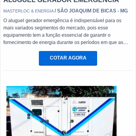
/ SÃO JOAQUIM DE BICAS - MG
MASTERLOC & ENERGIA
O aluguel gerador emergência é indispensável para os
mais variados segmentos do mercado, pois esse
equipamento tem a função essencial de garantir o
fornecimento de energia durante os períodos em que as
instalações elétricas sofrem com quedas ou interrupções
repentinas.AS PRINCIPAIS ESPECIFICAÇÕES
COTAR AGORA
TÉCNICAS DO EQUIPAMENTO O funcionamento do
gerador se dá a partir da transformação de energia
mecânica ou química em energia elétrica, exigindo o uso de
alimentação variada, embora o modelo mais comum atue
por combustão. Em razão disso, é importante que o
dispositivo gerador possua um reservatório para
armazenamento do combustível. Este compartimento, por
sua vez, pode ter variadas capacidades, o que é definido
com base no modelo de gerador escolhido. Dessa forma,
uma empresa especializada em aluguel gerador