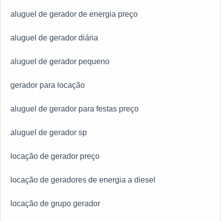
alta qualidade, fecha todo o ciclo de entrega com
aluguel de gerador de energia preço
excelência para toda a carteira de clientes.
aluguel de gerador diária
aluguel de gerador pequeno
gerador para locação
aluguel de gerador para festas preço
aluguel de gerador sp
locação de gerador preço
locação de geradores de energia a diesel
locação de grupo gerador