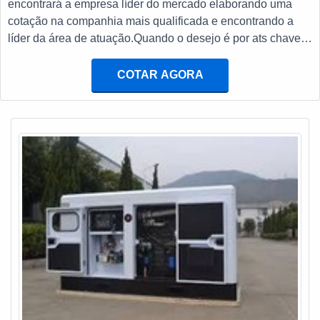
encontrará a empresa líder do mercado elaborando uma
transferência automática ats e baterias estacionárias com
cotação na companhia mais qualificada e encontrando a
ótima qualidade e proteção.Se diferenciando dentro de seu
líder da área de atuação.Quando o desejo é por ats chave
segmento, a empresa consegue também proporcionar um
de transferência, com os profissionais da E. C. A.
atendimento cuidadoso e que busca a satisfação do cliente.
Equipamentos Eletrônicos o cliente receberá assertividade
COTAR AGORA
A E. C. A. Equipamentos Eletrônicos é uma empresa que
com pagamento acessível.UM POUCO MAIS SOBRE ATS
tem feito a diferença no mercado por toda seriedade e
CHAVE DE TRANSFERÊNCIAA E. C. A. Equipamentos
qualidade o que garante a melhor experiência para
Eletrônicos canaliza sua energia em criar uma estrutura
parceiros novos e antigos....
com escritório de alta qualidade onde são realizadas as
atividades e estrutura suficiente para atender todas as
demandas, tudo isso para garantir que se tenha ats chave
de transferência com proteção.Há muitas maneiras
eficientes de uma empresa demonstrar competência,
excelência e destaque em sua área de atuação. A E. C. A.
Equipamentos Eletrônicos se mostra referência por ter:
Soluções para sistemas críticos de energia; Atendimentos a
indústrias e comércios de diversos ramos; Matéria-prima de
excelente qualidade; Profissionais com vasta experiência
na área de atuação.Ainda com uma visão analítica sobre