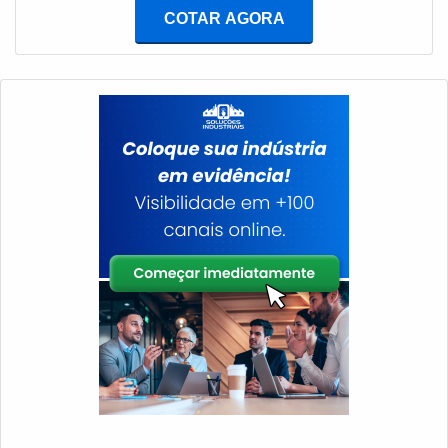
capacidade para que melhor desempenhe o
COTAR AGORA
papel.MAIS SOBRE O DESEMPENHO DO
QUADRODevido a variedade de locais que este
produto pode ser aplicado, ele pode ser considerado
muito versátil, de modo que contrate um modelo mais
compatível às necessidades. é possível que o uso
oferece uma grande variedade de benefícios, que se
destacam: Versatilidade; Segurança; Alto
desempenho.A contratação, visando a qualidade e
preço justo, deve ser feita em empresas que são
especializadas nesse nicho, que possam garantir que o
produto leve não só o alto desempenho, mas
garantindo a segurança durante ele. Essa contratação
ainda pode oferecer abertura para a contratação de
outros produtos!INVESTINDO NO QUADRO DE
DISTRIBUIÇÃO ELÉTRICAInvestir em um quadro de
distribuição de qualidade, é garantir uma positiva
relação entre custos e benefícios, que podem ser
garantidos pelos produtos que são oferecidos pela MM