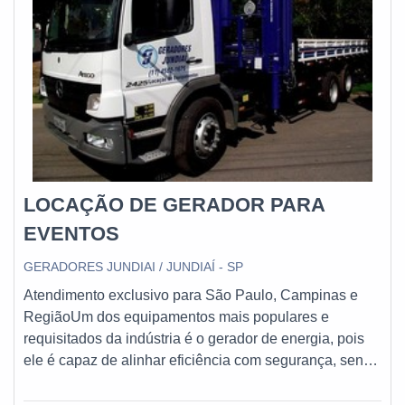
profissionais competentes e em equipamentos
inovadores Kiyoshi Geradores, dessa forma, a empresa
tem feito a diferença no mercado, devido a seriedade e
qualidade que comprova sua essência de trazer o
melhor aos clientes no mercado.
LOCAÇÃO DE GERADOR PARA
EVENTOS
GERADORES JUNDIAI / JUNDIAÍ - SP
Atendimento exclusivo para São Paulo, Campinas e
RegiãoUm dos equipamentos mais populares e
requisitados da indústria é o gerador de energia, pois
ele é capaz de alinhar eficiência com segurança, sendo
um equipamento fundamental para garantir a energia
elétrica em diversos tipos de eventos.Por ter um alto