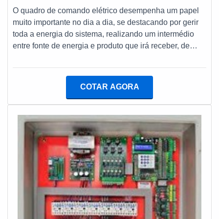
O quadro de comando elétrico desempenha um papel
muito importante no dia a dia, se destacando por gerir
toda a energia do sistema, realizando um intermédio
entre fonte de energia e produto que irá receber, de
modo que cada equipamento receba a energia
necessária.DESEMPENHO NO USO DO QUADRO
ELÉTRICOAtualmente é possível encontrar este
COTAR AGORA
produto em diferentes modelos, tendo em vista que
essa variação é essencial para que o equipamento
esteja preparado para aguentar a corrente elétrica que
irá passar e ainda assim manter o pleno funcionamento
com alto padrão de durabilidade. Em geral, este
produto é capaz de oferecer uma grande variedade de
benefícios, podendo ter como destaque: Resistência;
Alta durabilidade; Segurança; Controle.É muito
importante que este produto seja confeccionado com
base nas normas impostas, tendo em vista o órgão
competente que realiza uma série de testes, buscando