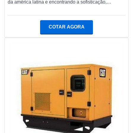
da américa latina e encontrando a sofisticação,
demandas. Tudo isso, unido a possuir operações em
qualidade e preço justo em um só lugar. É isso mesmo!
diversas áreas do território nacional e equipe eficiente,
Quando a busca é por manutenção de geradores a
garantem o sucesso de cada cliente de ponta a ponta.
diesel, com a equipe da Kiyoshi Geradores atingirá
COTAR AGORA
eficiência com agilidade nos serviços
prestados.ALGUNS DETALHES SOBRE
MANUTENÇÃO DE GERADORES A DIESELA Kiyoshi
Geradores objetiva seus reforços em produzir um
estrutura para os parceiros com equipamentos de
qualidade e adaptação para a necessidade do cliente,
tudo isso para garantir que se tenha manutenção de
geradores a diesel com ótima qualidade.Não obstante,
quando falamos em manutenção de geradores a diesel,
sempre deve-se buscar uma empresa que tenha
produtos e serviços com ótima qualidade e eficiência,
pequenos detalhes, mas de grande valia para saber a
procedência e seriedade da empresa.É por tudo isso
que a Kiyoshi Geradores é segura quando exploramos
o segmento de grupos de geradores. O foco é oferecer