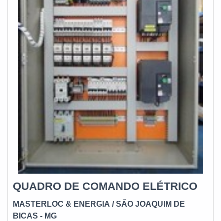
quadros de transferência automática, cabos,
transformadores, bandejas para contenção e tanques
adicionais. A empresa atesta a eficiência de todos os
equipamentos citados, e oferece 4 meses de garantia
contra defeitos de fabricação.
QUADRO DE COMANDO ELÉTRICO
MASTERLOC & ENERGIA
/ SÃO JOAQUIM DE
BICAS - MG