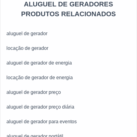
ALUGUEL DE GERADORES
Geradores, uma empresa que é renomada no ramo e
que vem atuando desde 2011 em escala nacional,
PRODUTOS RELACIONADOS
priorizando as necessidades dos clientes. Entre em
contato e saiba como ser um dos clientes satisfeitos!
aluguel de gerador
locação de gerador
aluguel de gerador de energia
locação de gerador de energia
aluguel de gerador preço
aluguel de gerador preço diária
aluguel de gerador para eventos
aluguel de gerador portátil