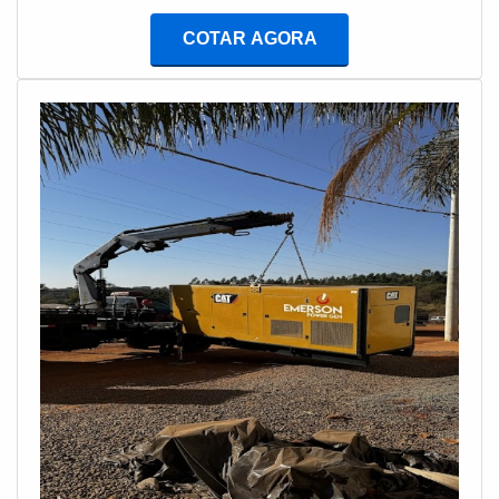
grau de importância no mercado é aconselhável que o
COTAR AGORA
cliente faça a locação de gerador para eventos
diretamente em uma empresa do segmento, para assim
garantir as melhores condições de
equipamento.BENEFÍCIOS DA LOCAÇÃO DE
GERADOR PARA EVENTOSA locação de gerador
para eventos é uma alternativa muito mais interessante
do que a compra desse equipamento em várias
situações; provando-se uma solução mais barata para o
consumidor final e mais vantajosa do que a compra do
equipamento, pois se trata de uma excelente ideia em
termos de custo-benefício.É recomendado fazer a
locação de gerador para eventos, sobretudo, quando
existir a necessidade desse equipamento para a
execução de um evento pontual, ou durante um
determinado período de tempo. Nessa situação a
locação de gerador para eventos é mais interessante,
pois, como não há o desejo de manter o gerador, não