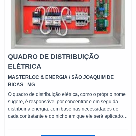
sempre oferecer alta segurança nos produtos, evitando
curtos circuitos e até mesmo acidentes mais
graves.DETALHES PARA INVESTIR NO QUADRO DE
COMANDO ELÉTRICOPara os contratantes que estão
em busca de qualidade e preço justo no quadro de
comando, pode contar com o apoio da MM Geradores,
que oferece variedade e qualidade, sempre com o
objetivo de atender as necessidades dos contratantes,
QUADRO DE DISTRIBUIÇÃO
espalhados por todo território nacional. Entre em
ELÉTRICA
contato e solicite mais informações sobre a contratação!
Saiba mais!
MASTERLOC & ENERGIA
/ SÃO JOAQUIM DE
BICAS - MG
O quadro de distribuição elétrica, como o próprio nome
sugere, é responsável por concentrar e em seguida
distribuir a energia, com base nas necessidades de
cada contratante e do nicho em que ele será aplicado.
A variedade em quadros elétricos é considerada muito
importante, tendo em vista que eles possuem uma