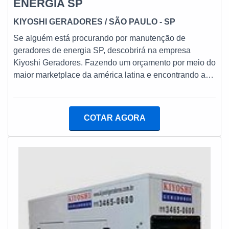
ENERGIA SP
KIYOSHI GERADORES
/ SÃO PAULO - SP
Se alguém está procurando por manutenção de
geradores de energia SP, descobrirá na empresa
Kiyoshi Geradores. Fazendo um orçamento por meio do
maior marketplace da américa latina e encontrando a
sofisticação, qualidade e preço justo em um só
lugar.sOBRE MANUTENÇÃO DE GERADORES DE
ENERGIA SPQuem precisa de manutenção de
COTAR AGORA
geradores de energia SP inovadora, consegue
encontrar o site da Kiyoshi Geradores. É possível
encontrar transformadores isoladores e quadros com
tomadas, visando sempre a qualidade final para a
fidelização do cliente.Ainda tratando-se de manutenção
de geradores de energia SP, sempre deve-se buscar
uma empresa que tenha produtos e serviços com ótima
qualidade e precisão, detalhes que passam
despercebidos e podem gerar prejuízo futuros para os