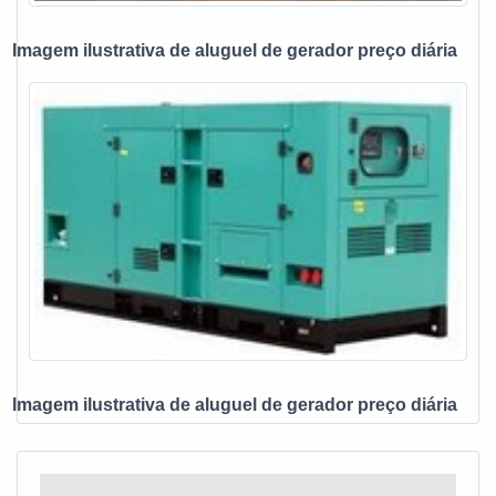
ats chave de transferência, mais do que visar apenas
lucratividade, deve oferecer produtos e serviços que tenham
Imagem ilustrativa de aluguel de gerador preço diária
ótima qualidade e excelente custo-benefício, detalhes
primordiais que são deixados de lado por muitas empresas
que não focam na fidelização do cliente.Esses e outros
motivos são a razão pela qual a E. C. A. Equipamentos
Eletrônicos é uma empresa altamente qualificada quando
exploramos o segmento de vendas e assistência técnica de
no-break, estabilizadores, grupo gerador e instalações
elétricas. A empresa objetiva garantir a tecnologia e
desenvolvimento no que gera resultado e qualidade para os
clientes.A EMPRESA MAIS QUALIFICADA DO
SEGMENTONa E. C. A. Equipamentos Eletrônicos tem a
solução ideal para vendas e assistência técnica de no-
break, estabilizadores, grupo gerador e instalações
Imagem ilustrativa de aluguel de gerador preço diária
elétricas. São diversas opções disponibilizadas, como
estabilizador de tensão monofásico e chave automática
para gerador com ótima qualidade e proteção.A empresa
também conta com um atendimento qualificado, através de