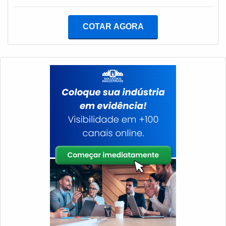
assertiva.INFORMAÇÕES SOBRE A ASSISTÊNCIA
TÉCNICA GRUPO GERADORQuem procura por
COTAR AGORA
assistência técnica grupo gerador em uma empresa
comprometida em realizar atendimentos 24 horas por
dia, descobre a Infra Tech Energia. Com alto know-how
em locação de geradores e venda de peças para
geradores de energia, a companhia foca em tecnologia
e desenvolvimento que gera resultado ao
cliente.Discorrendo ainda sobre assistência técnica
grupo gerador, é importante buscar uma empresa que
tenha produtos e serviços com ótima qualidade e
excelente custo-benefício, características simples mas
que mostram o comprometimento da empresa com seus
clientes.É importante lembrar que o serviço deve ser
prestado por empresas especializadas. Esse tipo de
cuidado ajuda a garantir a qualidade e assertividade do
serviço, além de evitar prejuízos com imprevistos e
execuções mal elaboradas. Assim, é possível poupar