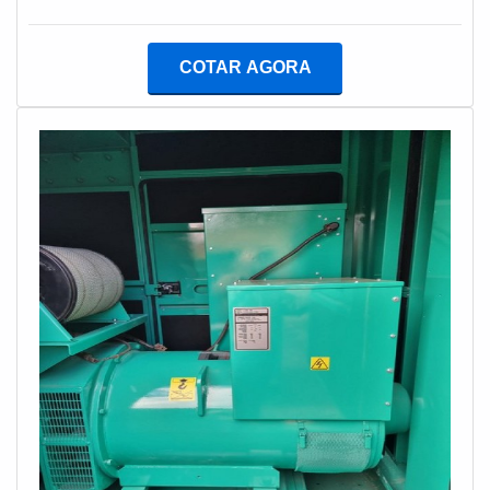
de atuação.UM POUCO MAIS SOBRE EMPRESA DE
melhor em manutenção de subestação. São diversas
LOCAÇÃO DE GERADORESSe alguém quer achar
opções de itens oferecidos, como lavagem de tanque
empresa de locação de geradores comprometida em
de diesel e manutenção preventiva e corretiva em
COTAR AGORA
realizar atendimentos 24 horas por dia, acha o site da
grupo gerador.É conhecida por ser uma empresa
Infra Tech Energia. Com grande expressão de mercado
comprometida com seus serviços e uma empresa que
quando o assunto é venda de geradores de energia e
preza pela segurança, conquistas adquiridas porque
assistência técnica para geradores, disponibilizando
investiu em uma estrutura que hoje conta com escritório
tudo que há de mais atual para garantir a qualidade
de alta qualidade onde são realizadas as atividades e
final para cada cliente.Ainda focando em empresa de
amplo catálogo de produtos e serviços
locação de geradores, mais do que visar apenas
disponíveis. Esses fatores, somados a um time com
lucratividade, deve oferecer produtos e serviços que
equipe multidisciplinar de consultores associados e
tenham ótima qualidade e excelente custo-benefício,
equipe de alta qualidade, garantem a melhor
detalhes primordiais que são deixados de lado por
experiência para os clientes com qualidade.
muitas empresas que não focam na fidelização do
cliente.É importante lembrar que o serviço deve sempre
ser prestado por empresas especializadas no
segmento. Esse tipo de cuidado ajuda a garantir a
qualidade e assertividade do serviço, além de evitar
prejuízos com imprevistos e execuções mal elaboradas.