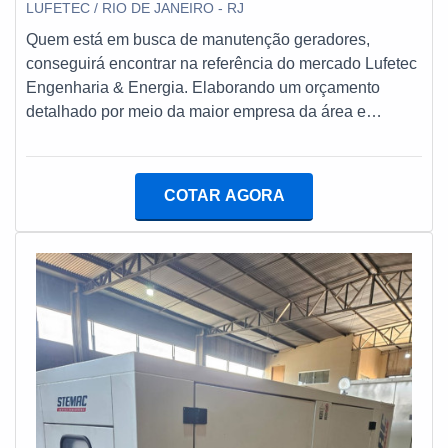
LUFETEC / RIO DE JANEIRO - RJ
Quem está em busca de manutenção geradores,
conseguirá encontrar na referência do mercado Lufetec
Engenharia & Energia. Elaborando um orçamento
detalhado por meio da maior empresa da área e
descobrindo a melhor referência em qualidade.MAIS
INFORMAÇÕES RELEVANTES SOBRE
MANUTENÇÃO GERADORESQuem busca por
COTAR AGORA
manutenção geradores em uma empresa comprometida
com seus serviços, encontra na internet a Lufetec
Engenharia & Energia. É possível encontrar tanque
combustível 2000 litros e manutenção preventiva e
corretiva em grupo gerador, oferecendo o que há de
melhor no mercado para cada cliente.Sem perder o
foco em manutenção geradores, sempre deve-se
buscar uma empresa que tenha produtos e serviços
com ótima qualidade e proteção, detalhes que passam
despercebidos e podem gerar prejuízo futuros para os
clientes.É importante lembrar que o serviço deve