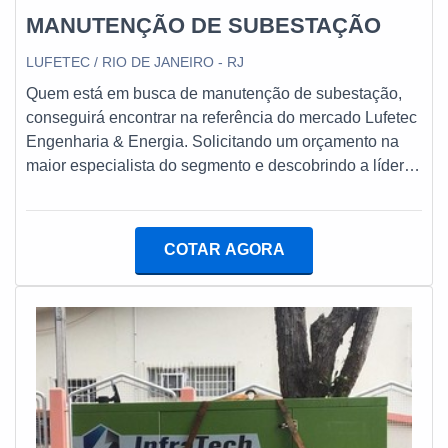
MANUTENÇÃO DE SUBESTAÇÃO
LUFETEC / RIO DE JANEIRO - RJ
Quem está em busca de manutenção de subestação,
conseguirá encontrar na referência do mercado Lufetec
Engenharia & Energia. Solicitando um orçamento na
maior especialista do segmento e descobrindo a líder
da área de atuação.DETALHES SOBRE
MANUTENÇÃO DE SUBESTAÇÃOQuem quer
encontrar manutenção de subestação em uma empresa
COTAR AGORA
inovadora, encontra o site da Lufetec Engenharia &
Energia. É possível encontrar lavagem de tanque de
diesel e instalação gerador de energia, oferecendo o
que há de melhor em tecnologia ao cliente.Ainda
focando em manutenção de subestação, deve-se
descartar empresas que não tenham produtos e
serviços com ótima qualidade e assertividade, pontos
importantes que ficam de fora no planejamento de