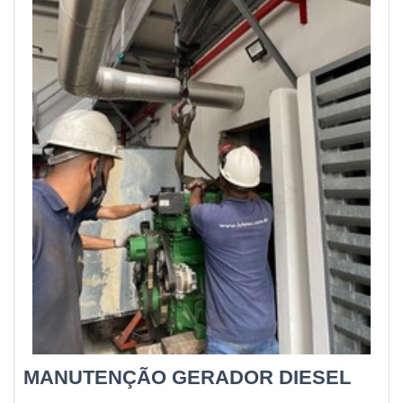
transferência automática ats e baterias estacionárias com
ótima qualidade e proteção.Se diferenciando dentro de seu
segmento, a empresa consegue também proporcionar um
atendimento cuidadoso e que busca a satisfação do cliente.
A E. C. A. Equipamentos Eletrônicos é uma empresa que
tem feito a diferença no mercado por toda seriedade e
qualidade o que garante a melhor experiência para
parceiros novos e antigos....
MANUTENÇÃO GERADOR DIESEL