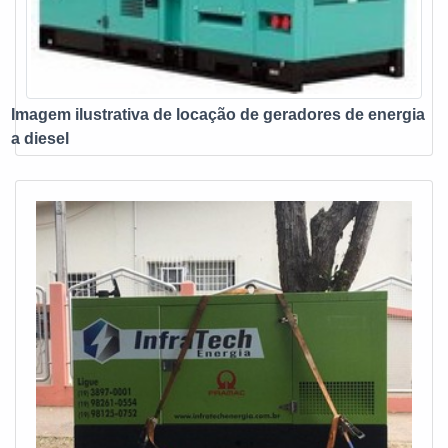
desenvolvimento no que gera resultado e qualidade para os
clientes.GARANTIA DE QUALIDADE
COMPROVADASomente na E. C. A. Equipamentos
Eletrônicos tem o que há de melhor no mercado de vendas
e assistência técnica de no-break, estabilizadores, grupo
Imagem ilustrativa de locação de geradores de energia
gerador e instalações elétricas. É sempre a opção mais
a diesel
confiável, disponibilizando itens como chave de
transferência automática ats e baterias estacionárias com
ótima qualidade e proteção.Se diferenciando dentro de seu
segmento, a empresa consegue também proporcionar um
atendimento cuidadoso e que busca a satisfação do cliente.
A E. C. A. Equipamentos Eletrônicos é uma empresa que
tem feito a diferença no mercado por toda seriedade e
qualidade o que garante a melhor experiência para
parceiros novos e antigos....