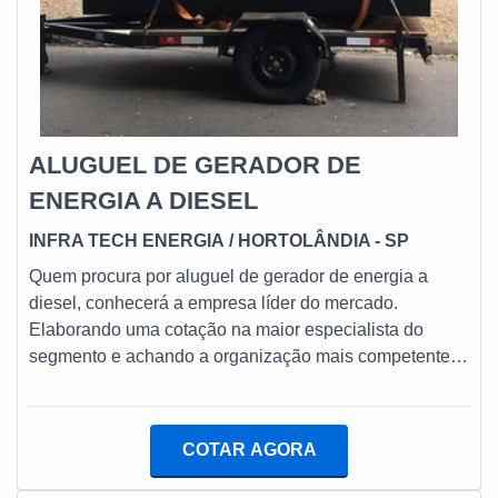
ALUGUEL DE GERADOR DE
ENERGIA A DIESEL
INFRA TECH ENERGIA
/ HORTOLÂNDIA - SP
Quem procura por aluguel de gerador de energia a
diesel, conhecerá a empresa líder do mercado.
Elaborando uma cotação na maior especialista do
segmento e achando a organização mais competente
do ramo.MAIS DETALHES sOBRE ALUGUEL DE
GERADOR DE ENERGIA A DIESELSe alguém
pesquisar aluguel de gerador de energia a diesel em
COTAR AGORA
uma empresa ética, vai até o site da Infra Tech Energia.
A empresa atua com venda de geradores de energia e