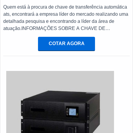
Quem está à procura de chave de transferência automática
ats, encontrará a empresa líder do mercado realizando uma
detalhada pesquisa e encontrando a líder da área de
atuação.INFORMAÇÕES SOBRE A CHAVE DE
TRANSFERÊNCIA AUTOMÁTICA ATSQuem procura por
chave de transferência automática ats em uma empresa
COTAR AGORA
inovadora, acha o site da E. C. A. Equipamentos
Eletrônicos. Na companhia é possível encontrar
estabilizador de tensão monofásico e chave automática
para gerador, focando em tecnologia e desenvolvimento no
que gera resultado ao cliente.Não obstante, quando
falamos em chave de transferência automática ats, deve-se
ter a exatidão em orçar com empresas que prezam por
produtos e serviços que tenham ótima qualidade e precisão,
detalhes que passam despercebidos e podem gerar
prejuízo futuros para os clientes.É importante lembrar que o
produto deve sempre ser adquirido com empresas
especializadas no segmento. Esse tipo de cuidado ajuda a