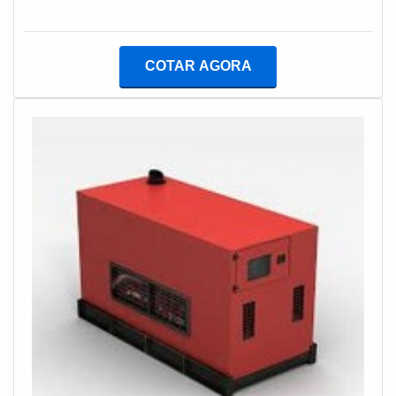
quais a Lufetec Engenharia & Energia é uma empresa
paralisadas devido à eventuais falhas no sistema de
inovadora quando se trata do segmento de manutenção
fornecimento de energia elétrica.Isso porque, o gerador
e instalação de grupos geradores e subestações. A
de energia industrial é o grande responsável por suprir
empresa foca a tecnologia e desenvolvimento no que
COTAR AGORA
a necessidade energética dos segmentos caso haja a
gera resultado e qualidade para os
queda de energia, podendo ser encontrado em
clientes.QUALIDADES E PONTOS FORTES DA
diferentes modelos, que variam de acordo com a
EMPRESASomente na Lufetec Engenharia & Energia
potência e demanda de cada setor da indústria.O
é possível encontrar o que há de melhor em
SERVIÇO PODE SER SOLICITADO DE DIFERENTES
manutenção e instalação de grupos geradores e
MANEIRAA locação desses equipamentos surge como
subestações. É sempre a opção mais confiável,
uma alternativa vantajosa para diversos segmentos. Em
disponibilizando itens como lavagem de tanque de
suma, além de assegurar que as operações não sejam
diesel e manutenção preventiva subestação com ótima
afetadas por possíveis falhas do sistema de energia, o
qualidade e excelente custo-benefício.Com a
aluguel de gerador industrial também oferece grande
organização é possível tirar as suas dúvidas sobre os
economia, podendo ser contratado em planos diversos,
serviços do ramo, além de contar com os melhores
entre os quais se destacam: Diário; Mensal;
profissionais e instalações. Assim, conquistando a
Personalizado.A economia que o aluguel dos
confiança e a satisfação dos clientes, que são os
geradores oferece se dá pelo fato de que esses
maiores objetivos da marca.A Lufetec Engenharia &
equipamentos colaboram nos horários de ponta,
Energia é uma empresa que tem sido preferência no
momentos do dia em que a tarifação no consumo de