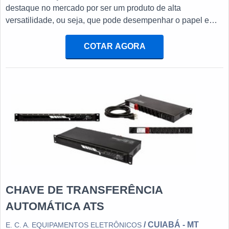
destaque no mercado por ser um produto de alta
versatilidade, ou seja, que pode desempenhar o papel em
diferentes situações e nichos. Além disso, é disponibilizado
no mercado em variados modelos, oferecendo voltagens
COTAR AGORA
variadas e se adequando aos ambientes de aplicação.MAIS
INFORMAÇÕES ACERCA OS GERADORES É possível
que os geradores tr...
CHAVE DE TRANSFERÊNCIA
AUTOMÁTICA ATS
/ CUIABÁ - MT
E. C. A. EQUIPAMENTOS ELETRÔNICOS