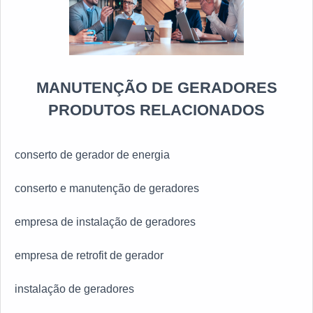
Resistência; Versatilidade de uso; Alto
desempenho. ONDE REALIZAR A LOCAÇÃO DE
GERADOR 150 KVA Aos que buscam empresas para
alugar o gerador 150 KVA, contar com o apoio da MM
Geradores é uma excelente alternativa, já que ela tem
MANUTENÇÃO DE GERADORES
parceria com fabricantes renomados e atua com
profissionais experientes. Entre em contato agora
PRODUTOS RELACIONADOS
mesmo e solicite mais informações sobre preços e
vantagens!
conserto de gerador de energia
conserto e manutenção de geradores
empresa de instalação de geradores
empresa de retrofit de gerador
instalação de geradores