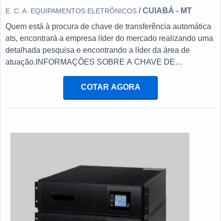
/ CUIABÁ - MT
E. C. A. EQUIPAMENTOS ELETRÔNICOS
Quem está à procura de chave de transferência automática
ats, encontrará a empresa líder do mercado realizando uma
detalhada pesquisa e encontrando a líder da área de
atuação.INFORMAÇÕES SOBRE A CHAVE DE
TRANSFERÊNCIA AUTOMÁTICA ATSQuem procura por
chave de transferência automática ats em uma empresa
COTAR AGORA
inovadora, acha o site da E. C. A. Equipamentos
Eletrônicos. Na companhia é possível encontrar
estabilizador de tensão monofásico e chave automática
para gerador, focando em tecnologia e desenvolvimento no
que gera resultado ao cliente.Não obstante, quando
falamos em chave de transferência automática ats, deve-se
ter a exatidão em orçar com empresas que prezam por
produtos e serviços que tenham ótima qualidade e precisão,
detalhes que passam despercebidos e podem gerar
prejuízo futuros para os clientes.É importante lembrar que o
produto deve sempre ser adquirido com empresas