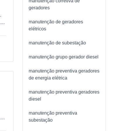
manutenção corretiva de
geradores
,
.
manutenção de geradores
a
 as
elétricos
IVA
em
manutenção de subestação
a
manutenção grupo gerador diesel
,
a
manutenção preventiva geradores
de energia elétrica
 e
de
manutenção preventiva geradores
diesel
r
uda
manutenção preventiva
m
is
subestação