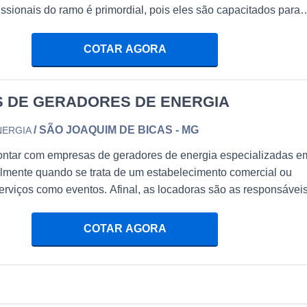
issionais do ramo é primordial, pois eles são capacitados para
 as informações para uma escolha eficaz.MAIS SOBRE GERA
res a diesel exercem um importante papel em diversos setore
COTAR AGORA
o porque trabalham em alta potência no fornecimento de energia
entes que não podem so
 DE GERADORES DE ENERGIA
/ SÃO JOAQUIM DE BICAS - MG
NERGIA
ontar com empresas de geradores de energia especializadas e
lmente quando se trata de um estabelecimento comercial ou
erviços como eventos. Afinal, as locadoras são as responsávei
to de equipamentos essenciais ao abastecimento de energia e
versos segmentos.O EQUIPAMENTO É EMPREGADO EM
COTAR AGORA
ENTOS Vale ressaltar que, ao alugar um gerador, o client
om manutenção e substituição de peças, visto que essas tarefas
 prestadora. Aliás, são estas companhias que disponibilizam to
ários ao bom funcionamento do gerador, como tanques de