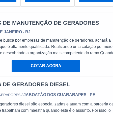
 DE MANUTENÇÃO DE GERADORES
DE JANEIRO - RJ
que busca por empresas de manutenção de geradores, achará a
que é altamente qualificada. Realizando uma cotação por meio
 e descobrindo a organização mais competente do ramo.Quand
 empresas de manutenção de geradores, com a melhor mão de o
nharia & Energia atingirá assertividade com pagamento
COTAR AGORA
TALHES SOBRE EMPRESAS DE MANUTENÇÃO DE
 DE GERADORES DIESEL
/ JABOATÃO DOS GUARARAPES - PE
 GERADORES
geradores diesel são especializadas e atuam com a parceria d
 trabalham com maestria quando este é o assunto. Por isso, o