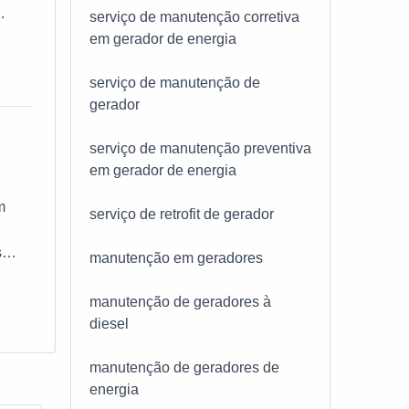
serviço de manutenção corretiva
DORES
em gerador de energia
s
serviço de manutenção de
gerador
serviço de manutenção preventiva
em gerador de energia
m
serviço de retrofit de gerador
s
manutenção em geradores
m
manutenção de geradores à
e não
diesel
dos
manutenção de geradores de
energia