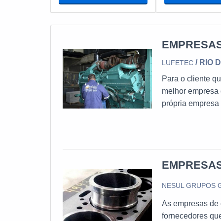
EMPRESAS
/ RIO 
LUFETEC
Para o cliente 
melhor empresa 
própria empresa
interesse é por
da Lufetec Enge
acessível.DE
GERADORES...
EMPRESAS
NESUL GRUPOS
As empresas de 
fornecedores que