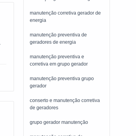
do
io,
manutenção corretiva gerador de
ar
energia
manutenção preventiva de
de
geradores de energia
.
manutenção preventiva e
o
corretiva em grupo gerador
az
manutenção preventiva grupo
gerador
e
conserto e manutenção corretiva
 o
de geradores
ber
;
grupo gerador manutenção
to
de