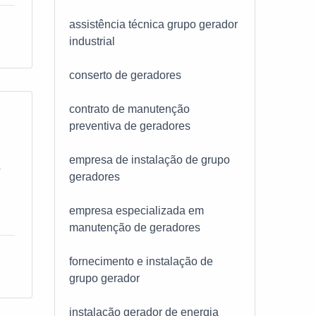
rte
assistência técnica grupo gerador
industrial
ca
conserto de geradores
contrato de manutenção
preventiva de geradores
s e
empresa de instalação de grupo
o
geradores
 e
sam
empresa especializada em
S
r
manutenção de geradores
re
da,
fornecimento e instalação de
 da
grupo gerador
de
m
instalação gerador de energia