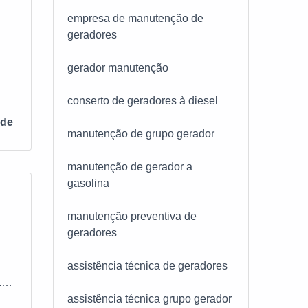
s de
empresa de manutenção de
tica
geradores
s, o
gerador manutenção
icar
ger
conserto de geradores à diesel
 mas
 de
manutenção de grupo gerador
o de
manutenção de gerador a
as,
gasolina
 de
manutenção preventiva de
geradores
sa
assistência técnica de geradores
 com
.
assistência técnica grupo gerador