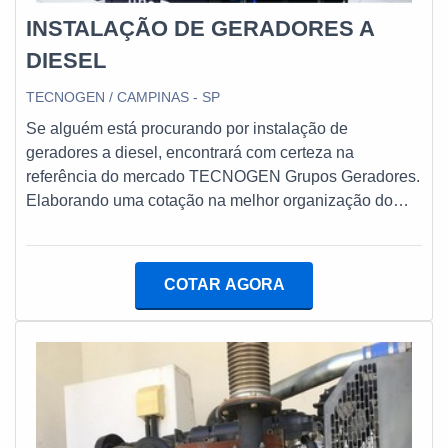
INSTALAÇÃO DE GERADORES A
DIESEL
TECNOGEN / CAMPINAS - SP
Se alguém está procurando por instalação de
geradores a diesel, encontrará com certeza na
referência do mercado TECNOGEN Grupos Geradores.
Elaborando uma cotação na melhor organização do
ramo e conhecendo a melhor em qualidade e custo
benefício.UM POUCO MAIS SOBRE INSTALAÇÃO DE
GERADORES A DIESELQuem está à procura de
COTAR AGORA
instalação de geradores a diesel em uma empresa
comprometida com os serviços, consegue encontrar o
site da TECNOGEN Grupos Geradores. Com grande
know-how focado em grupos geradores de energia e
locação de geradores, oferecendo o que há de melhor
em tecnologia ao cliente.Discorrendo ainda sobre
instalação de geradores a diesel, é importante buscar