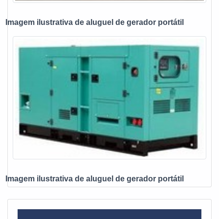
ats chave de transferência, mais do que visar apenas
lucratividade, deve oferecer produtos e serviços que tenham
Imagem ilustrativa de aluguel de gerador portátil
ótima qualidade e excelente custo-benefício, detalhes
primordiais que são deixados de lado por muitas empresas
que não focam na fidelização do cliente.Esses e outros
motivos são a razão pela qual a E. C. A. Equipamentos
Eletrônicos é uma empresa altamente qualificada quando
exploramos o segmento de vendas e assistência técnica de
no-break, estabilizadores, grupo gerador e instalações
elétricas. A empresa objetiva garantir a tecnologia e
desenvolvimento no que gera resultado e qualidade para os
clientes.A EMPRESA MAIS QUALIFICADA DO
SEGMENTONa E. C. A. Equipamentos Eletrônicos tem a
solução ideal para vendas e assistência técnica de no-
break, estabilizadores, grupo gerador e instalações
Imagem ilustrativa de aluguel de gerador portátil
elétricas. São diversas opções disponibilizadas, como
estabilizador de tensão monofásico e chave automática
para gerador com ótima qualidade e proteção.A empresa
também conta com um atendimento qualificado, através de