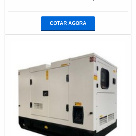
preço justo em um só lugar.DETALHES SOBRE
GERADOR DE ENERGIA A DIESEL ALUGUELQuem
está à procura de companhia de gerador de energia a
COTAR AGORA
diesel segura, acha a Kiyoshi Geradores. É possível
encontrar locação de grupos geradores para eventos
em geral e ART (Atestado de Responsabilidade
Técnica), garantindo o que há de melhor na
atualidade.Ainda tratando-se de gerador de energia a
diesel aluguel, deve-se descartar empresas que não
tenham produtos e serviços com ótima qualidade e
eficiência, detalhes que passam despercebidos e
podem gerar prejuízo futuros para os clientes.Além
disso, é de suma importância realizar uma pesquisa
minuciosa sobre a empresa a ser contratada, de modo
a evitar possíveis prejuízos financeiros e danos
materiais. Assim, é possível assegurar
responsabilidade e eficiência.REFERÊNCIA PARA
GERADOR DE ENERGIA A DIESEL Sabendo da