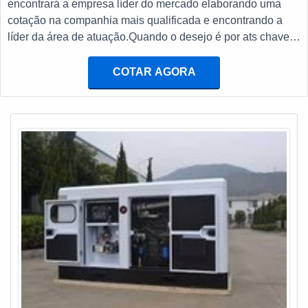
encontrará a empresa líder do mercado elaborando uma
transferência automática ats e baterias estacionárias com
cotação na companhia mais qualificada e encontrando a
ótima qualidade e proteção.Se diferenciando dentro de seu
líder da área de atuação.Quando o desejo é por ats chave
segmento, a empresa consegue também proporcionar um
de transferência, com os profissionais da E. C. A.
atendimento cuidadoso e que busca a satisfação do cliente.
Equipamentos Eletrônicos o cliente receberá assertividade
COTAR AGORA
A E. C. A. Equipamentos Eletrônicos é uma empresa que
com pagamento acessível.UM POUCO MAIS SOBRE ATS
tem feito a diferença no mercado por toda seriedade e
CHAVE DE TRANSFERÊNCIAA E. C. A. Equipamentos
qualidade o que garante a melhor experiência para
Eletrônicos canaliza sua energia em criar uma estrutura
parceiros novos e antigos....
com escritório de alta qualidade onde são realizadas as
atividades e estrutura suficiente para atender todas as
demandas, tudo isso para garantir que se tenha ats chave
de transferência com proteção.Há muitas maneiras
eficientes de uma empresa demonstrar competência,
excelência e destaque em sua área de atuação. A E. C. A.
Equipamentos Eletrônicos se mostra referência por ter:
Soluções para sistemas críticos de energia; Atendimentos a
indústrias e comércios de diversos ramos; Matéria-prima de
excelente qualidade; Profissionais com vasta experiência
na área de atuação.Ainda com uma visão analítica sobre