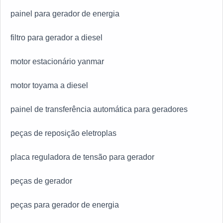
contato para tirar todas as suas dúvidas e melhor
painel para gerador de energia
atender.QUALIDADE COMPROVADA NO
SEGMENTOApenas na Geratronic existem as
filtro para gerador a diesel
melhores variedades no segmento quando o assunto
for equipamentos para grupos geradores automáticos
motor estacionário yanmar
ou manuais. Sempre de olho no mercado, traz
novidades em itens como reguladores de rotação e
motor toyama a diesel
sincronizadores com ótima qualidade e eficiência.A
empresa também conta com um atendimento
painel de transferência automática para geradores
qualificado, através de funcionários especializados e
cuidadosos, que entendem a necessidade de cada
peças de reposição eletroplas
cliente. Também foram investidos valores consideráveis
em instalações de qualidade, aumentando a eficiência
placa reguladora de tensão para gerador
da marca. A Geratronic é uma empresa que tem feito a
diferença no mercado pela seriedade e qualidade, que
peças de gerador
fecham todo o ciclo de entrega com excelência para
cada cliente.
peças para gerador de energia