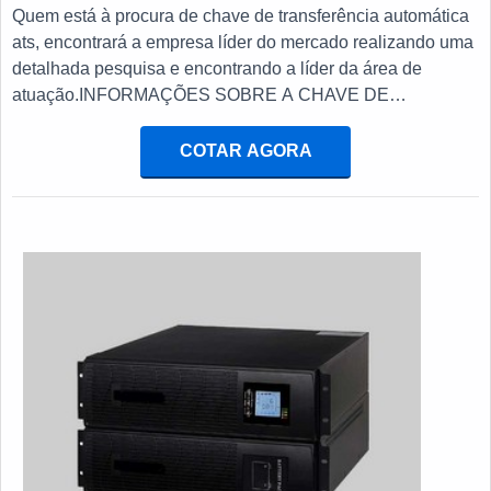
Quem está à procura de chave de transferência automática
ats, encontrará a empresa líder do mercado realizando uma
detalhada pesquisa e encontrando a líder da área de
atuação.INFORMAÇÕES SOBRE A CHAVE DE
TRANSFERÊNCIA AUTOMÁTICA ATSQuem procura por
chave de transferência automática ats em uma empresa
COTAR AGORA
inovadora, acha o site da E. C. A. Equipamentos
Eletrônicos. Na companhia é possível encontrar
estabilizador de tensão monofásico e chave automática
para gerador, focando em tecnologia e desenvolvimento no
que gera resultado ao cliente.Não obstante, quando
falamos em chave de transferência automática ats, deve-se
ter a exatidão em orçar com empresas que prezam por
produtos e serviços que tenham ótima qualidade e precisão,
detalhes que passam despercebidos e podem gerar
prejuízo futuros para os clientes.É importante lembrar que o
produto deve sempre ser adquirido com empresas
especializadas no segmento. Esse tipo de cuidado ajuda a
garantir a qualidade e durabilidade dos materiais, além de