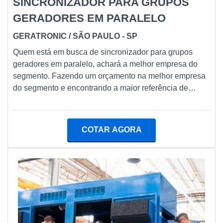
SINCRONIZADOR PARA GRUPOS
GERADORES EM PARALELO
GERATRONIC
/ SÃO PAULO - SP
Quem está em busca de sincronizador para grupos
geradores em paralelo, achará a melhor empresa do
segmento. Fazendo um orçamento na melhor empresa
do segmento e encontrando a maior referência de
qualidade da área de atuação.Quando a temática é
sincronizador para grupos geradores em paralelo, com
a equipe da Geratronic irá encontrar ótima qualidade
COTAR AGORA
com cumprimento do prazo de entrega e alta
performance de todos os produtos.MAIS SOBRE
SINCRONIZADOR PARA GRUPOS GERADORES EM
PARALELOHá muitas maneiras eficientes de
demonstrar competência e excelência em sua área de
atuação. A Geratronic foca sua estratégia em
proporcionar aos clientes uma estrutura com:
Tecnologia de ponta; Escritório de alta qualidade onde