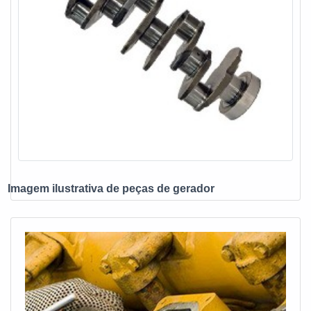
clientes.GARANTIA DE QUALIDADE
COMPROVADASomente na E. C. A. Equipamentos
Eletrônicos tem o que há de melhor no mercado de vendas
e assistência técnica de no-break, estabilizadores, grupo
gerador e instalações elétricas. É sempre a opção mais
confiável, disponibilizando itens como chave de
transferência automática ats e baterias estacionárias com
ótima qualidade e proteção.Se diferenciando dentro de seu
segmento, a empresa consegue também proporcionar um
atendimento cuidadoso e que busca a satisfação do cliente.
A E. C. A. Equipamentos Eletrônicos é uma empresa que
Imagem ilustrativa de peças de gerador
tem feito a diferença no mercado por toda seriedade e
qualidade o que garante a melhor experiência para
parceiros novos e antigos....