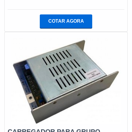
soluções para equipamentos para grupos geradores
energia e são disponibilizados em modelos variados.
automáticos ou manuais. é sempre a opção mais
Além do mais, os equipamentos atendem a diversos
confiável, disponibilizando itens como reguladores de
nichos, satisfazendo necessidades de diferentes
COTAR AGORA
tensão AVR e sensores de frequência com ótima
clientes.INFORMAÇÕES SOBRE O PRODUTO Os
qualidade e precisão.A empresa conta com um time de
geradores são adequados para atender demandas de
profissionais qualificados para o serviço, além de
variados segmentos e, por conta desse fator, é
investir em equipamentos modernos, que se ajustam a
essencial contar co
sua necessidade. A Geratronic é uma empresa que tem
sido preferência no segmento por toda seriedade e
qualidade, o que comprova sua essência de trazer o
melhor aos clientes no mercado.
CARREGADOR PARA GRUPO