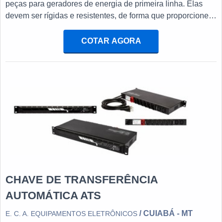
peças para geradores de energia de primeira linha. Elas
devem ser rígidas e resistentes, de forma que proporcionem
o melhor resultado final aos geradores. Inclusive, é
importante que elas funcionem em perfeito estado. Dentre
COTAR AGORA
as principais peças para geradores, destacam-se: Bombas
d’água; Elementos filtrantes; Peças para o motor; Bombas
Injetoras.PEÇAS PARA GERADORES SÃO EFICIENT
CHAVE DE TRANSFERÊNCIA
AUTOMÁTICA ATS
/ CUIABÁ - MT
E. C. A. EQUIPAMENTOS ELETRÔNICOS