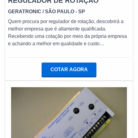
REGULADOR DE ROTAÇÃO
GERATRONIC
/ SÃO PAULO - SP
Quem procura por regulador de rotação, descobrirá a
melhor empresa que é altamente qualificada.
Recebendo uma cotação por meio da própria empresa
e achando a melhor em qualidade e custo
benefício.Quando a temática é regulador de rotação, na
Geratronic obterá eficiência com cumprimento do prazo
de entrega e alta performance de todos os
COTAR AGORA
produtos.DETALHES SOBRE REGULADOR DE
ROTAçãOHá muitas maneiras eficientes de demonstrar
competência e excelência em sua área de atuação. A
Geratronic foca sua estratégia em criar uma estrutura
com: Tecnologia de ponta; Escritório de alta qualidade
onde são realizadas as atividades; Testes exaustivos
de cada equipamento. Tudo para garantir regulador de
rotação com ótima qualidade. Sem perder o foco em
regulador de rotação, deve-se ter a exatidão em orçar