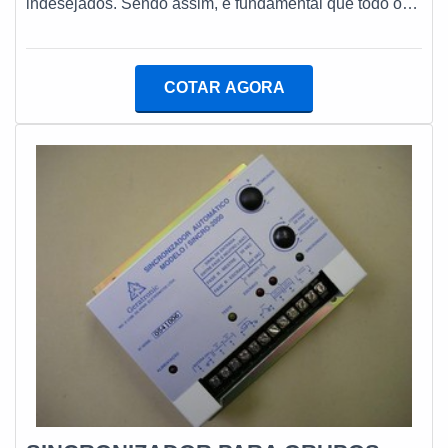
indesejados. Sendo assim, é fundamental que todo o
processo seja realizado com equipamentos adequados
e que mantenham a integridade original do
equipamento, principalmente no caso da troca de peças
COTAR AGORA
ou até mesmo do motor. Portanto, é necessário que
todos os novos acessórios sejam da mesma marca,
caso seja necessário a substituição. Saiba quais
fatores devem