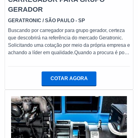
GERADOR
GERATRONIC
/ SÃO PAULO - SP
Buscando por carregador para grupo gerador, certeza
que descobrirá na referência do mercado Geratronic.
Solicitando uma cotação por meio da própria empresa e
achando a líder em qualidade.Quando a procura é por
carregador para grupo gerador, na Geratronic receberá
precisão com comprometimento com os resultados dos
clientes.INFORMAçõES SOBRE CARREGADOR
COTAR AGORA
PARA GRUPO GERADORHá muitas maneiras
eficientes de demonstrar competência e excelência em
sua área de atuação. A Geratronic centraliza seus
esforços em produzir um estrutura para os parceiros
com: Tecnologia de ponta; Escritório de alta qualidade
onde são realizadas as atividades; Expertise
técnica. Tudo isso para garantir que se tenha
carregador para grupo gerador com proteção.