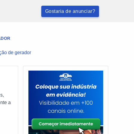
Gostaria de anunciar?
ADOR
ão de gerador
s,
nte a