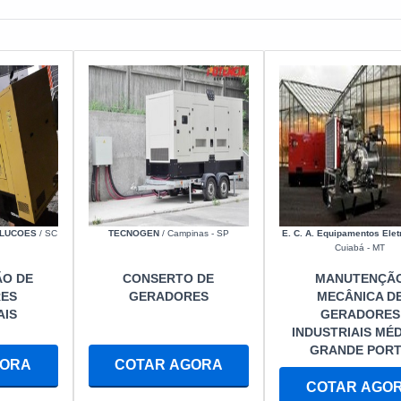
OLUCOES
/ SC
TECNOGEN
/ Campinas - SP
E. C. A. Equipamentos Elet
Cuiabá - MT
O DE
CONSERTO DE
MANUTENÇÃ
ES
GERADORES
MECÂNICA D
AIS
GERADORES
INDUSTRIAIS MÉD
GRANDE POR
GORA
COTAR AGORA
COTAR AGO