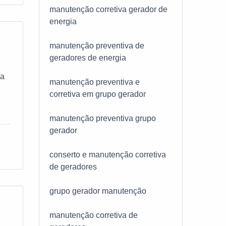
manutenção corretiva gerador de
ão
com
energia
o
sar
manutenção preventiva de
geradores de energia
ato
 a
es
da
manutenção preventiva e
r a
corretiva em grupo gerador
o
stá
manutenção preventiva grupo
gerador
 de
conserto e manutenção corretiva
,
de geradores
upo
 de
grupo gerador manutenção
r
manutenção corretiva de