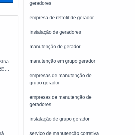
geradores
empresa de retrofit de gerador
instalação de geradores
manutenção de gerador
manutenção em grupo gerador
tria
RE
empresas de manutenção de
nção
grupo gerador
vel
s,
empresas de manutenção de
geradores
car
usto-
instalação de grupo gerador
que
re
rá
serviço de manutenção corretiva