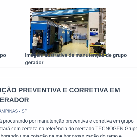
e respaldado pelo melhor serviço. A MAIOR REFERÊNCIA NO
e na Infra Tech Energia tem o que há de melhor no ramo d
o gerador. Sempre de olho no mercado, traz novidades em ite
geradores e assistência técnica para geradores. Tudo isso por
realizar atendimentos 24 horas por dia e ética, padrões possí
spaço de alta qualidade onde são realizadas as atividades e in
fisticados. Tudo isso, somado à performance de uma equipe se
upo
Imagem ilustrativa de manutenção de grupo
atender as necessidades dos clientes e manter como meta a
gerador
porte técnico, comprova sua essência de trazer o melhor para t
ÇÃO PREVENTIVA E CORRETIVA EM
GERADOR
AMPINAS - SP
á procurando por manutenção preventiva e corretiva em grupo
ntrará com certeza na referência do mercado TECNOGEN Grup
aborando uma cotação na melhor organização do ramo e