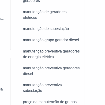
geradores
que
manutenção de geradores
elétricos
 o
nto
manutenção de subestação
eja
manutenção grupo gerador diesel
lta
manutenção preventiva geradores
ão,
de energia elétrica
manutenção preventiva geradores
o
gia
diesel
e
manutenção preventiva
sa
subestação
ue
preço da manutenção de grupos