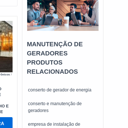
MANUTENÇÃO DE
GERADORES
PRODUTOS
RELACIONADOS
rônicos
/
O
conserto de gerador de energia
E
conserto e manutenção de
IO E
geradores
TE
RA
empresa de instalação de