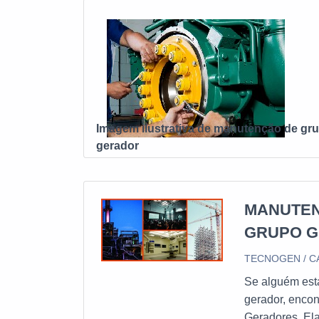
manter o client
SEGMENTO Soment
manutenção grup
como locação de 
comprometida em 
por contar com e
em materiais so
Imagem ilustrativa de manutenção de gr
disponível para 
gerador
satisfação no su
os clientes.
MANUTEN
GRUPO 
TECNOGEN / C
Se alguém est
gerador, enco
Geradores. El