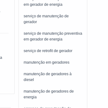
dutos
em gerador de energia
 que
o a
serviço de manutenção de
RUPO
hor
gerador
o de
serviço de manutenção preventiva
o
de,
em gerador de energia
m
de do
os e
 é
serviço de retrofit de gerador
 mas
São
sa
e
manutenção em geradores
o de
manutenção de geradores à
ria &
ar
diesel
 e
do
manutenção de geradores de
energia
a