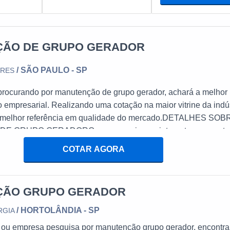
ÃO DE GRUPO GERADOR
/ SÃO PAULO - SP
ORES
procurando por manutenção de grupo gerador, achará a melhor
empresarial. Realizando uma cotação na maior vitrine da indús
a melhor referência em qualidade do mercado.DETALHES SOB
 GRUPO GERADORQuem pesquisa na internet por manute
 que seja eficaz, descobre o site da Kiyoshi Geradores. É possí
COTAR AGORA
ormadores isoladores e cabos elétricos, passa-cabos/passadeira
sfação da venda à entrega final, com foco total na
do ainda sobre manutenção de grupo gerador, é importante bus
ÇÃO GRUPO GERADOR
 tenha produtos e serviços com ótima qualidade e excelente c
s importantes que ficam de fora no planejamento de empresas 
/ HORTOLÂNDIA - SP
RGIA
ucro, deixando a desejar nos outros fatores.Falando ainda sob
al ou empresa pesquisa por manutenção grupo gerador, encontra