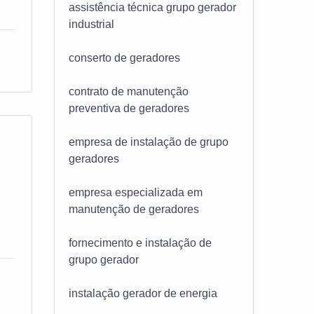
assistência técnica grupo gerador
industrial
conserto de geradores
m
es,
contrato de manutenção
 em
preventiva de geradores
as
e
empresa de instalação de grupo
geradores
o e
empresa especializada em
 e
manutenção de geradores
os,
fornecimento e instalação de
grupo gerador
RA
instalação gerador de energia
de