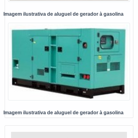
ats chave de transferência, mais do que visar apenas
lucratividade, deve oferecer produtos e serviços que tenham
Imagem ilustrativa de aluguel de gerador à gasolina
ótima qualidade e excelente custo-benefício, detalhes
primordiais que são deixados de lado por muitas empresas
que não focam na fidelização do cliente.Esses e outros
motivos são a razão pela qual a E. C. A. Equipamentos
Eletrônicos é uma empresa altamente qualificada quando
exploramos o segmento de vendas e assistência técnica de
no-break, estabilizadores, grupo gerador e instalações
elétricas. A empresa objetiva garantir a tecnologia e
desenvolvimento no que gera resultado e qualidade para os
clientes.A EMPRESA MAIS QUALIFICADA DO
SEGMENTONa E. C. A. Equipamentos Eletrônicos tem a
solução ideal para vendas e assistência técnica de no-
break, estabilizadores, grupo gerador e instalações
Imagem ilustrativa de aluguel de gerador à gasolina
elétricas. São diversas opções disponibilizadas, como
estabilizador de tensão monofásico e chave automática
para gerador com ótima qualidade e proteção.A empresa
também conta com um atendimento qualificado, através de