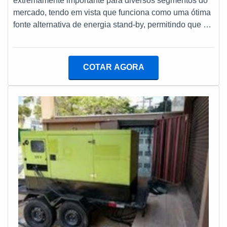
extremamente importante para diversos segmentos do
Energia existem as melhores variedades no segmento
mercado, tendo em vista que funciona como uma ótima
quando o assunto for manutenção preventiva de
fonte alternativa de energia stand-by, permitindo que as
geradores. Líder em qualidade, a empresa oferece uma
atividades não tenham que ser paralisadas por quedas
variedade de itens como locação de geradores e
de luz.MAIS SOBRE GERADOR DE ENERGIADessa
assistência técnica para geradores.Tem rótulo de
forma, o equipamento é capaz de fornecer energia de
COTAR AGORA
comprometida em realizar atendimentos 24 horas por
forma contínua ou prime. Ele gera eletricidade na
dia e é segura com seus serviços, qualificações
voltagem necessária para a maioria dos dispositivos
construídas por focar suas ações no resultado final,
utilizados em obras e eventos, por exemplo,
tendo espaço de alta qualidade onde são realizadas as
dispensando ou complementando a energia da
atividades e atua em todo o território nacional. Tudo
rede.Além disso, o equipamento é muito importante
isso, somado a uma equipe sempre disponível para
para assegurar a produção de indústrias de diversos
atender as necessidades dos clientes e equipe
segmentos. Por isso, é fundamental para qualquer
eficiente, garantem o sucesso de cada cliente de ponta
empresa conceituada, já que permite que as atividades
a ponta. Aproveite a visita para acessar o site e saber
não sejam prejudicadas por falta de eletricidade. Veja a
mais sobre a empresa, os serviços e os produtos.
seguir alguns dos equipamentos e peças de função
essencial para o funcionamento dos geradores de
energia: Reguladores de tensão; Carenagens
resistentes ao tempo; O funcionamento dos geradores