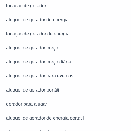
locação de gerador
praticidade.ONDE SOLICITAR O ALUGUEL DE
GERADOR PARA FESTAPara contratar um ótimo
aluguel de gerador de energia
serviço, é preciso encontrar uma empresa
especializada em locação de geradores. Essa
locação de gerador de energia
companhia deve ter equipamentos de ótima qualidade
e que são submetidos a procedimentos constantes de
aluguel de gerador preço
manutenção preventiva, evitando falhas durante o uso.
Conte com a eficiência e qualidade dos serviços de
aluguel de gerador preço diária
locação que a MM Geradores oferece para seus
clientes, sempre com foco na satisfação de cada um!
aluguel de gerador para eventos
aluguel de gerador portátil
gerador para alugar
aluguel de gerador de energia portátil