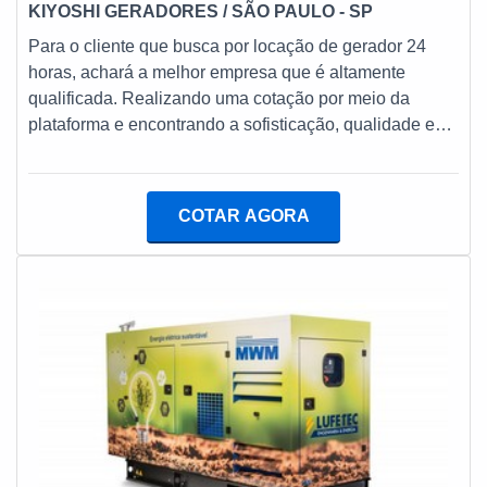
KIYOSHI GERADORES
/ SÃO PAULO - SP
Para o cliente que busca por locação de gerador 24
horas, achará a melhor empresa que é altamente
qualificada. Realizando uma cotação por meio da
plataforma e encontrando a sofisticação, qualidade e
preço justo em um só lugar.UM POUCO MAIS SOBRE
LOCAÇÃO DE GERADOR 24 HORASQuem quer
encontrar locação de gerador 24 horas inovadora,
COTAR AGORA
chega até a Kiyoshi Geradores. A empresa
disponibiliza manutenção preventiva e corretiva em
grupos geradores de terceiros e cabos elétricos, passa-
cabos/passadeiras, disponibilizando tudo que há de
mais atual para garantir a qualidade final para cada
cliente.Ainda focando em locação de gerador 24 horas,
deve-se ter a exatidão em orçar com empresas que
prezam por produtos e serviços que tenham ótima
qualidade e precisão, pontos importantes que ficam de
fora no planejamento de empresas que visam apenas o