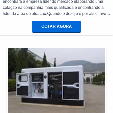
encontrará a empresa líder do mercado elaborando uma
transferência automática ats e baterias estacionárias com
cotação na companhia mais qualificada e encontrando a
ótima qualidade e proteção.Se diferenciando dentro de seu
líder da área de atuação.Quando o desejo é por ats chave
segmento, a empresa consegue também proporcionar um
de transferência, com os profissionais da E. C. A.
atendimento cuidadoso e que busca a satisfação do cliente.
Equipamentos Eletrônicos o cliente receberá assertividade
COTAR AGORA
A E. C. A. Equipamentos Eletrônicos é uma empresa que
com pagamento acessível.UM POUCO MAIS SOBRE ATS
tem feito a diferença no mercado por toda seriedade e
CHAVE DE TRANSFERÊNCIAA E. C. A. Equipamentos
qualidade o que garante a melhor experiência para
Eletrônicos canaliza sua energia em criar uma estrutura
parceiros novos e antigos....
com escritório de alta qualidade onde são realizadas as
atividades e estrutura suficiente para atender todas as
demandas, tudo isso para garantir que se tenha ats chave
de transferência com proteção.Há muitas maneiras
eficientes de uma empresa demonstrar competência,
excelência e destaque em sua área de atuação. A E. C. A.
Equipamentos Eletrônicos se mostra referência por ter:
Soluções para sistemas críticos de energia; Atendimentos a
indústrias e comércios de diversos ramos; Matéria-prima de
excelente qualidade; Profissionais com vasta experiência
na área de atuação.Ainda com uma visão analítica sobre