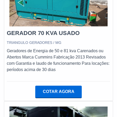
transferência automática ats e baterias estacionárias com
ótima qualidade e proteção.Se diferenciando dentro de seu
segmento, a empresa consegue também proporcionar um
atendimento cuidadoso e que busca a satisfação do cliente.
A E. C. A. Equipamentos Eletrônicos é uma empresa que
GERADOR 70 KVA USADO
tem feito a diferença no mercado por toda seriedade e
qualidade o que garante a melhor experiência para
TRIANGULO GERADORES / MG
parceiros novos e antigos....
Geradores de Energia de 50 e 81 kva Carenados ou
Abertos Marca Cummins Fabricação 2013 Revisados
com Garantia e laudo de funcionamento Para locações:
períodos acima de 30 dias
COTAR AGORA