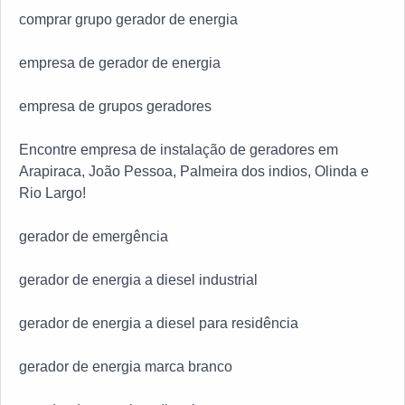
comprar grupo gerador de energia
para os clientes. Tem uma equipe com profissionais
capacitados, cumprindo todos os requisitos exigidos
empresa de gerador de energia
pela NR10 que esperam seu contato para melhor
atender.QUALIDADE COMPROVADA NO
empresa de grupos geradores
SEGMENTONa TECNOGEN Grupos Geradores existe
o que há de melhor em venda, locação e manutenção
Encontre empresa de instalação de geradores em
de geradores de energia. A empresa oferece opções
Arapiraca, João Pessoa, Palmeira dos indios, Olinda e
como manutenção de geradores e locação de
Rio Largo!
geradores com ótima qualidade e eficiência.Se
diferenciando dentro de seu segmento, a empresa
gerador de emergência
consegue também proporcionar um atendimento
cuidadoso e que busca a satisfação do cliente. A
gerador de energia a diesel industrial
TECNOGEN Grupos Geradores é uma empresa que
tem se destacado no segmento pela seriedade e
gerador de energia a diesel para residência
qualidade, que comprovam sua essência de trazer o
melhor para os parceiros.
gerador de energia marca branco