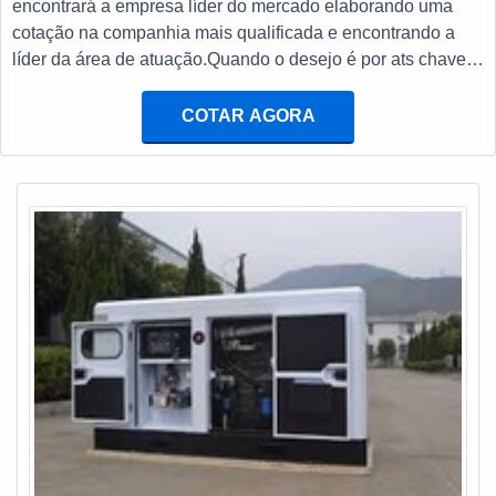
encontrará a empresa líder do mercado elaborando uma
transferência automática ats e baterias estacionárias com
cotação na companhia mais qualificada e encontrando a
ótima qualidade e proteção.Se diferenciando dentro de seu
líder da área de atuação.Quando o desejo é por ats chave
segmento, a empresa consegue também proporcionar um
de transferência, com os profissionais da E. C. A.
atendimento cuidadoso e que busca a satisfação do cliente.
Equipamentos Eletrônicos o cliente receberá assertividade
COTAR AGORA
A E. C. A. Equipamentos Eletrônicos é uma empresa que
com pagamento acessível.UM POUCO MAIS SOBRE ATS
tem feito a diferença no mercado por toda seriedade e
CHAVE DE TRANSFERÊNCIAA E. C. A. Equipamentos
qualidade o que garante a melhor experiência para
Eletrônicos canaliza sua energia em criar uma estrutura
parceiros novos e antigos....
com escritório de alta qualidade onde são realizadas as
atividades e estrutura suficiente para atender todas as
demandas, tudo isso para garantir que se tenha ats chave
de transferência com proteção.Há muitas maneiras
eficientes de uma empresa demonstrar competência,
excelência e destaque em sua área de atuação. A E. C. A.
Equipamentos Eletrônicos se mostra referência por ter:
Soluções para sistemas críticos de energia; Atendimentos a
indústrias e comércios de diversos ramos; Matéria-prima de
excelente qualidade; Profissionais com vasta experiência
na área de atuação.Ainda com uma visão analítica sobre