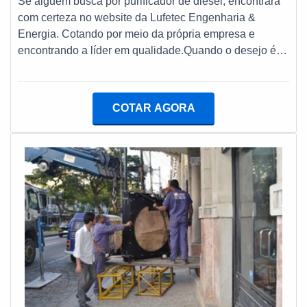
Se alguém busca por purificador de diesel, encontrará
com certeza no website da Lufetec Engenharia &
Energia. Cotando por meio da própria empresa e
encontrando a líder em qualidade.Quando o desejo é
por purificador de diesel, com os colaboradores da
Lufetec Engenharia & Energia irá encontrar
assertividade com pagamento acessível.DETALHES
COTAR AGORA
SOBRE PURIFICADOR DE DIESELA Lufetec
Engenharia & Energia centraliza sua estratégia em criar
aos parceiros uma estrutura com escritório de alta
qualidade onde são realizadas as atividades e amplo
catálogo de produtos e serviços disponíveis, tudo isso
para garantir que se tenha purificador de diesel com
excelente custo-benefício.Há muitas maneiras
eficientes de uma empresa demonstrar competência,
excelência e destaque em sua área de atuação. A
Lufetec Engenharia & Energia se mostra referência por
ter: Soluções de ponta a ponta no ramo de geração de
energia; Experiência de 25 anos gerando energia com