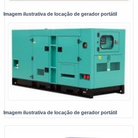
ats chave de transferência, mais do que visar apenas
lucratividade, deve oferecer produtos e serviços que tenham
Imagem ilustrativa de locação de gerador portátil
ótima qualidade e excelente custo-benefício, detalhes
primordiais que são deixados de lado por muitas empresas
que não focam na fidelização do cliente.Esses e outros
motivos são a razão pela qual a E. C. A. Equipamentos
Eletrônicos é uma empresa altamente qualificada quando
exploramos o segmento de vendas e assistência técnica de
no-break, estabilizadores, grupo gerador e instalações
elétricas. A empresa objetiva garantir a tecnologia e
desenvolvimento no que gera resultado e qualidade para os
clientes.A EMPRESA MAIS QUALIFICADA DO
SEGMENTONa E. C. A. Equipamentos Eletrônicos tem a
solução ideal para vendas e assistência técnica de no-
break, estabilizadores, grupo gerador e instalações
Imagem ilustrativa de locação de gerador portátil
elétricas. São diversas opções disponibilizadas, como
estabilizador de tensão monofásico e chave automática
para gerador com ótima qualidade e proteção.A empresa
também conta com um atendimento qualificado, através de