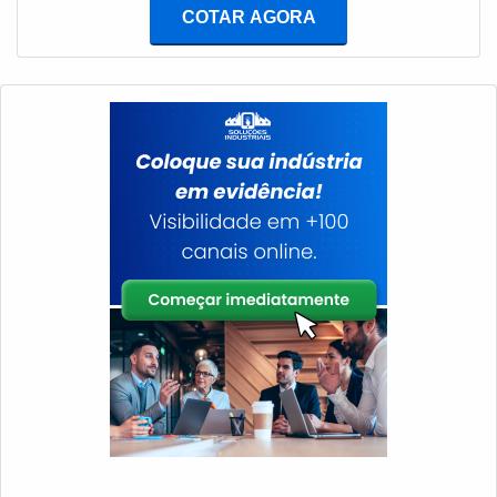
cliente obterá assertividade com experiência de 25
COMPROVADASomente na TECNOGEN Grupos
COTAR AGORA
anos gerando energia com qualidade.INFORMAÇÕES
Geradores tem a solução ideal para venda, locação e
SOBRE CORTE DE CHAPAS DE AÇO A LASERA
manutenção de geradores de energia. É sempre a
Lufetec Engenharia & Energia foca seus recursos em
opção mais confiável, disponibilizando itens como
criar aos parceiros uma estrutura com escritório de alta
manutenção de geradores e locação de geradores com
qualidade onde são realizadas as atividades e
ótima qualidade e excelente custo-benefício.A empresa
equipamentos de última geração, tudo para se certificar
conta com um time de profissionais qualificados para o
que se tenha corte de chapas de aço a laser com
serviço, além de investir em equipamentos modernos,
proteção.Há muitas maneiras eficientes de uma
que se ajustam a sua necessidade. A TECNOGEN
empresa demonstrar competência, excelência e
Grupos Geradores é uma empresa que tem se
destaque em sua área de atuação. A Lufetec
destacado da concorrência pela idoneidade em tudo
Engenharia & Energia se mostra referência por ter:
que faz, garantindo o sucesso dos clientes de ponta a
Soluções de ponta a ponta no ramo de geração de
ponta.
energia; Experiência de 25 anos gerando energia com
qualidade; Amplo catálogo de produtos e serviços
disponíveis; Atendimento completo e personalizado
para cada um dos clientes.Não obstante, quando
falamos em corte de chapas de aço a laser, é
importante buscar uma empresa que tenha produtos e