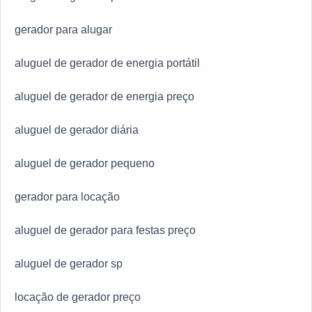
cliente. Também foram investidos valores consideráveis
gerador para alugar
em instalações de qualidade, aumentando a eficiência
da marca.A Lufetec Engenharia & Energia é uma
aluguel de gerador de energia portátil
empresa que tem sido preferência no segmento pela
seriedade e qualidade que comprova sua essência de
aluguel de gerador de energia preço
trazer o melhor aos clientes no mercado.
aluguel de gerador diária
aluguel de gerador pequeno
gerador para locação
aluguel de gerador para festas preço
aluguel de gerador sp
locação de gerador preço