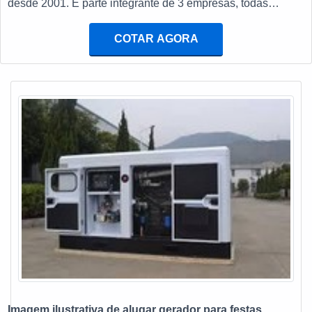
desde 2001. É parte integrante de 3 empresas, todas
locadora estará disponível durante todo o tempo,
ligadas ao fornecimento de energia elétrica, seja através de
oferecendo o suporte necessário; Com a locação dos
infraestrutura ou geração. Além de alugar gerador, ainda
COTAR AGORA
geradores, a necessidade de investir na compra do
atende casos de desligamentos de energia programados
equipamento é liquidada.Dessa forma, o aluguel dos
pela concessionária para reparos nas suas redes de
geradores oferece um excelente custo-benefício para quem
energia em...
faz a sua utilização, sendo fundamental que o serviço seja
solicitado juntamente com uma empresa especializada, que
trabalhe a partir de uma equipe de profissionais
capacitados e experientes.EXCELÊNCIA NO MOMENTO
DE ALUGAR GERADOR PARA FESTASA MM Geradores
é referência em seu ramo de atuação, sempre oferecendo a
melhor qualidade em produtos e serviços para conseguir
superar as expectativas de seus clientes, alcançando sua
máxima satisfação.
Imagem ilustrativa de alugar gerador para festas