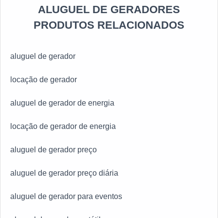
ALUGUEL DE GERADORES
preço compatível significa um custo alinhado com as
necessidades de consumo de cada aplicação, sendo
PRODUTOS RELACIONADOS
as mais usuais grandes eventos, obras de porte
elevado, atividades industriais complexas, hospitais e
aluguel de gerador
outras tantas com grande demanda energética. Pode-
se notar que, além de todas elas possuírem grandes
locação de gerador
consumos, também precisam de fornecimento seguro e
ininterrupto, justamente por conta desses pontos é que
aluguel de gerador de energia
requisitam largamente o aluguel de grupos geradores.
locação de gerador de energia
aluguel de gerador preço
aluguel de gerador preço diária
aluguel de gerador para eventos