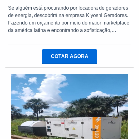
Se alguém está procurando por locadora de geradores
de energia, descobrirá na empresa Kiyoshi Geradores.
Fazendo um orçamento por meio do maior marketplace
da américa latina e encontrando a sofisticação,
qualidade e preço justo em um só lugar.DIFERENCIAIS
dE LOCADORA DE GERADORES DE ENERGIASe
alguém quer achar locadora de geradores de energia
COTAR AGORA
altamente qualificada, descobre o site da Kiyoshi
Geradores. A empresa trabalha com manutenção
preventiva e corretiva em grupos geradores de terceiros
e ART (Atestado de Responsabilidade Técnica),
visando sempre a qualidade final para a fidelização do
cliente.Ainda com uma visão analítica sobre locadora
de geradores de energia, mais do que visar apenas
lucratividade, deve oferecer produtos e serviços que
tenham ótima qualidade e excelente custo-benefício,
pequenos detalhes, mas de grande valia para saber a
procedência e seriedade da empresa.Ainda tratando-se