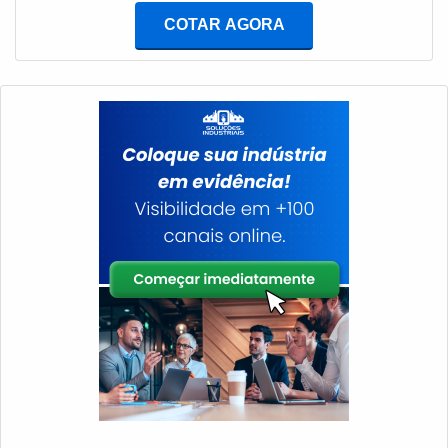
e melhor atender.A empresa também disponibiliza
aquisição de um serviço do tipo.Informações adicionais
outros itens, sendo assim, existem mais páginas com
COTAR AGORA
importantesEm se tratando do aluguel de gerador preço
conteúdos específicos para aquilo que precisa: Grupo
deve estar intimamente ligado com os suportes e
de geradores; Manutenções; Quadros elétricos com
condições fornecidos, de modo que se possa trabalhar
disjuntores; QTA (Quadro de Transferência Automático);
com um fator mais palpável e indicador como a relação
QTM (Quadro de Transferência Manual).MAIS
custo-benefício, o retorno de investimentos e muitos
INFORMAÇÕES RELEVANTES SOBRE A
outros. A seguir, alguns detalhes simples que garantem
EMPRESANa Kiyoshi Geradores é possível encontrar
para a escolha do melhor aluguel gerador condizente
o que há de melhor em grupos de geradores. É possível
com os serviços e demais implicações: Antes de tudo, é
encontrar uma grande variedade no portfólio, como
preciso que a demanda de fornecimento de energia
locação de grupos geradores manuais e automáticos e
esteja muitíssimo bem delineada; Existem cuidados
quadros com tomadas com ótima qualidade e excelente
bastante específicos na situação de aluguel de grupos
custo-benefício.Apresentando produtos de alto padrão,
geradores, principalmente no tocante à manutenção;
a empresa conta com profissionais especializados e
Para uma melhor avaliação do serviço de locação de
instalações modernas e em bom estado, conquistando
gerador deve contabilizar também todos os gastos
então a confiança de todos Kiyoshi Geradores, dessa
inerentes; A região de atuação da empresa a ser
forma, a empresa tem feito a diferença no mercado, pois
contratada pode fazer diferença de acordo com a sede
tem seriedade e qualidade, o que comprova sua
e filiais.Requerimento do aluguel do
essência de trazer o melhor para os parceiros.
equipamentoDentro do negócio de aluguel gerador