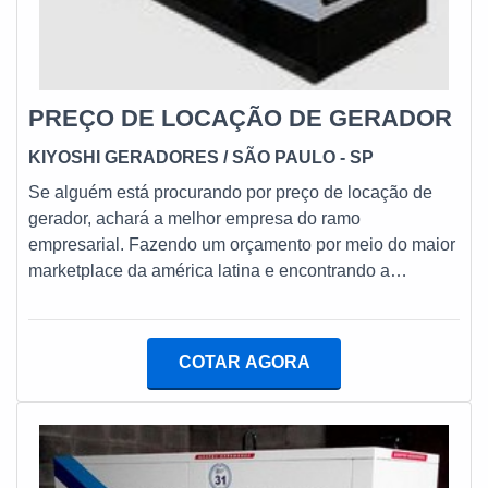
PREÇO DE LOCAÇÃO DE GERADOR
KIYOSHI GERADORES
/ SÃO PAULO - SP
Se alguém está procurando por preço de locação de
gerador, achará a melhor empresa do ramo
empresarial. Fazendo um orçamento por meio do maior
marketplace da américa latina e encontrando a
sofisticação, qualidade e preço justo em um só lugar. É
exatamente isso! Quando o desejo é por preço de
locação de gerador, com a Kiyoshi Geradores obterá
COTAR AGORA
ótima qualidade com pagamento
acessível.DIFERENCIAIS DE PREÇO DE LOCAÇÃO
DE GERADORA Kiyoshi Geradores centraliza sua
estratégia em produzir uma estrutura com
equipamentos de qualidade e adaptação para a