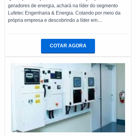
geradores de energia, achará na líder do segmento
Lufetec Engenharia & Energia. Cotando por meio da
própria empresa e descobrindo a líder em
qualidade.SOBRE VALOR DA MANUTENÇÃO
PREVENTIVA DE GERADORES DE ENERGIAQuem
quer encontrar valor da manutenção preventiva de
COTAR AGORA
geradores de energia em uma empresa comprometida
com seus serviços, acha a Lufetec Engenharia &
Energia. É possível encontrar tanque combustível 2000
litros e instalação gerador de energia, oferecendo o que
há de melhor em tecnologia ao cliente.Ainda focando
em valor da manutenção preventiva de geradores de
energia, sempre deve-se buscar uma empresa que
tenha produtos e serviços com ótima qualidade e
assertividade, pontos importantes que ficam de fora no
planejamento de empresas que visam apenas o lucro,
deixando a desejar nos outros fatores.É importante
lembrar que o serviço deve sempre ser prestado por