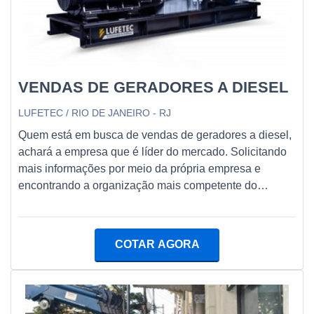
segmento, a empresa consegue também proporcionar um
atendimento cuidadoso e que busca a satisfação do cliente.
A E. C. A. Equipamentos Eletrônicos é uma empresa que
tem feito a diferença no mercado por toda seriedade e
qualidade o que garante a melhor experiência para
VENDAS DE GERADORES A DIESEL
parceiros novos e antigos....
LUFETEC / RIO DE JANEIRO - RJ
Quem está em busca de vendas de geradores a diesel,
achará a empresa que é líder do mercado. Solicitando
mais informações por meio da própria empresa e
encontrando a organização mais competente do
ramo.Quando o quesito é vendas de geradores a
diesel, com os colaboradores da Lufetec Engenharia &
Energia atingirá excelente custo-benefício com
COTAR AGORA
experiência de 25 anos gerando energia com
qualidade.UM POUCO MAIS SOBRE VENDAS DE
GERADORES A DIESELA Lufetec Engenharia &
Energia foca seus esforços em criar uma estrutura com