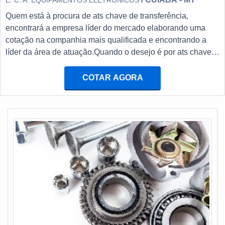
E. C. A. EQUIPAMENTOS ELETRÔNICOS
gerador e instalações elétricas. É sempre a opção mais
Quem está à procura de ats chave de transferência,
confiável, disponibilizando itens como chave de
encontrará a empresa líder do mercado elaborando uma
transferência automática ats e baterias estacionárias com
cotação na companhia mais qualificada e encontrando a
ótima qualidade e proteção.Se diferenciando dentro de seu
líder da área de atuação.Quando o desejo é por ats chave
segmento, a empresa consegue também proporcionar um
de transferência, com os profissionais da E. C. A.
atendimento cuidadoso e que busca a satisfação do cliente.
Equipamentos Eletrônicos o cliente receberá assertividade
COTAR AGORA
A E. C. A. Equipamentos Eletrônicos é uma empresa que
com pagamento acessível.UM POUCO MAIS SOBRE ATS
tem feito a diferença no mercado por toda seriedade e
CHAVE DE TRANSFERÊNCIAA E. C. A. Equipamentos
qualidade o que garante a melhor experiência para
Eletrônicos canaliza sua energia em criar uma estrutura
parceiros novos e antigos....
com escritório de alta qualidade onde são realizadas as
atividades e estrutura suficiente para atender todas as
demandas, tudo isso para garantir que se tenha ats chave
de transferência com proteção.Há muitas maneiras
eficientes de uma empresa demonstrar competência,
excelência e destaque em sua área de atuação. A E. C. A.
Equipamentos Eletrônicos se mostra referência por ter:
Soluções para sistemas críticos de energia; Atendimentos a
indústrias e comércios de diversos ramos; Matéria-prima de