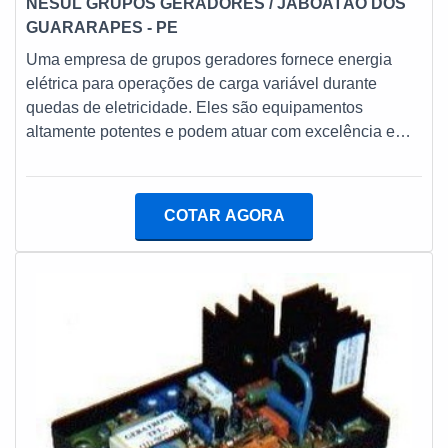
NESUL GRUPOS GERADORES
/ JABOATÃO DOS
GUARARAPES - PE
Uma empresa de grupos geradores fornece energia
elétrica para operações de carga variável durante
quedas de eletricidade. Eles são equipamentos
altamente potentes e podem atuar com excelência em
diferentes nichos, especialmente por conta da
versatilidade e eficiência.MAIS SOBRE EMPRESAS
DE GRUPOS GERADORES Cabe salientar que
COTAR AGORA
existem diferentes modelos destes produtos no
mercado, o que serve ao atendimento de variados
segmentos. Aliás, é obrigatório o uso de geradores em
alguns ambientes, tendo e