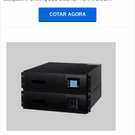
TRANSFERÊNCIA AUTOMÁTICA ATSQuem procura por
chave de transferência automática ats em uma empresa
COTAR AGORA
inovadora, acha o site da E. C. A. Equipamentos
Eletrônicos. Na companhia é possível encontrar
estabilizador de tensão monofásico e chave automática
para gerador, focando em tecnologia e desenvolvimento no
que gera resultado ao cliente.Não obstante, quando
falamos em chave de transferência automática ats, deve-se
ter a exatidão em orçar com empresas que prezam por
produtos e serviços que tenham ótima qualidade e precisão,
detalhes que passam despercebidos e podem gerar
prejuízo futuros para os clientes.É importante lembrar que o
produto deve sempre ser adquirido com empresas
especializadas no segmento. Esse tipo de cuidado ajuda a
garantir a qualidade e durabilidade dos materiais, além de
evitar prejuízos com substituições frequentes de produtos
que não cumprem com suas funções adequadamente.
Assim, é possível poupar gastos desnecessários.Existem