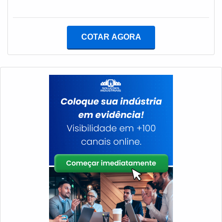
chegue ao mesmo nível e qualificação de um
novo.BENEFÍCIOS DO RETROFIT Além do mais, o
serviço é feito por uma empresa altamente
COTAR AGORA
especializada, que atua com profissionais técnicos que
possuem vasto conhecimento sobre o assunto. Para
que o gerador seja aproveitado de forma versátil, é
essencial a