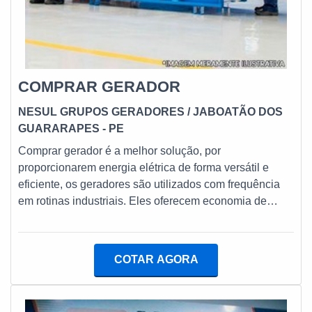
COMPRAR GERADOR
NESUL GRUPOS GERADORES
/ JABOATÃO DOS
GUARARAPES - PE
Comprar gerador é a melhor solução, por
proporcionarem energia elétrica de forma versátil e
eficiente, os geradores são utilizados com frequência
em rotinas industriais. Eles oferecem economia de
energia e são disponibilizados em modelos variados.
Além do mais, os equipamentos atendem a diversos
nichos, satisfazendo necessidades de diferentes
COTAR AGORA
clientes.INFORMAÇÕES SOBRE O PRODUTO Os
geradores são adequados para atender demandas de
variados segmentos e, por conta desse fator, é