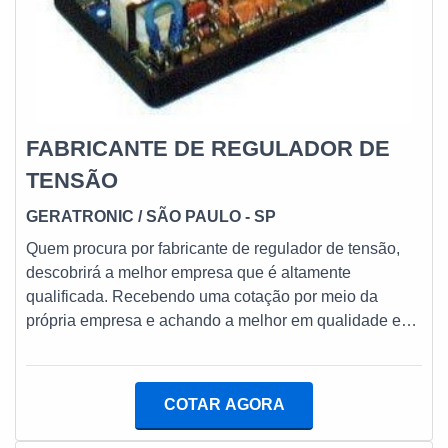
FABRICANTE DE REGULADOR DE
TENSÃO
GERATRONIC
/ SÃO PAULO - SP
Quem procura por fabricante de regulador de tensão,
descobrirá a melhor empresa que é altamente
qualificada. Recebendo uma cotação por meio da
própria empresa e achando a melhor em qualidade e
custo benefício.é importante lembrar que o produto
deve sempre ser adquirido com empresas
especializadas no segmento. Esse tipo de cuidado
COTAR AGORA
ajuda a garantir a qualidade e durabilidade dos
materiais, além de evitar prejuízos com substituições