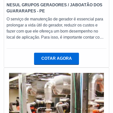
NESUL GRUPOS GERADORES
/ JABOATÃO DOS
GUARARAPES - PE
O serviço de manutenção de gerador é essencial para
prolongar a vida útil do gerador, reduzir os custos e
fazer com que ele ofereça um bom desempenho no
local de aplicação. Para isso, é importante contar com
os serviços de uma empresa especializada e que tenha
a agilidade como base nos serviços.MAIS SOBRE
MANUTENÇÃO DE GERADOR Vale ressaltar a
COTAR AGORA
importância do uso de acessórios de alta qualidade em
conserto de geradores. Isso porque essa preocupação
faz muita diferença no bom uso destas estruturas