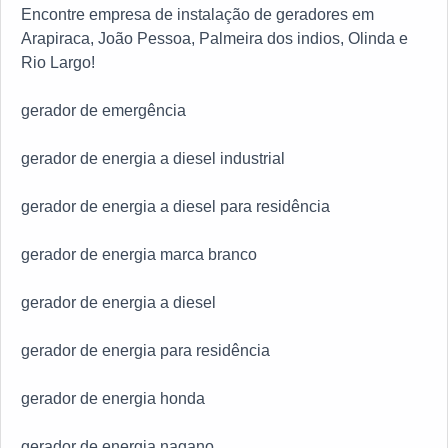
Encontre empresa de instalação de geradores em
de qualificação, garante uma entrega de excelência de
Arapiraca, João Pessoa, Palmeira dos indios, Olinda e
ponta a ponta.Aproveite a visita para acessar o site e
Rio Largo!
saber mais sobre a empresa, os serviços e os produtos.
Se preferir, entre em contato com um dos nossos
gerador de emergência
consultores e solicite um orçamento!
gerador de energia a diesel industrial
gerador de energia a diesel para residência
gerador de energia marca branco
gerador de energia a diesel
gerador de energia para residência
gerador de energia honda
gerador de energia nagano