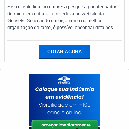
tudo é a razão pela qual a Lufetec Engenharia &
Se o cliente final ou empresa pesquisa por atenuador
Energia é uma empresa inovadora quando exploramos
de ruído, encontrará com certeza no website da
o segmento de manutenção e instalação de grupos
Gensets. Solicitando um orçamento na melhor
geradores e subestações. O foco é oferecer a
organização do ramo, é possível encontrar detalhes
tecnologia e desenvolvimento no que gera resultado e
sobre a principal referência de qualidade da área de
qualidade para os clientes.GARANTIA DE
atuação.ALGUNS DETALHES SOBRE O
QUALIDADE COMPROVADASomente na Lufetec
ATENUADOR DE RUÍDOQuem quer encontrar
Engenharia & Energia é possível encontrar o que há de
COTAR AGORA
atenuador de ruído em uma empresa segura, depara
melhor em manutenção e instalação de grupos
com a Gensets. A empresa tem em seu escopo tanque
geradores e subestações. É sempre a opção mais
de combustível e silencioso hospitalar, focando em
confiável, disponibilizando itens como lavagem de
tecnologia e desenvolvimento no que gera resultado ao
tanque de diesel e manutenção preventiva subestação
cliente.Ainda focando na qualidade em atenuador de
com ótima qualidade e excelente custo-benefício.A
ruído, deve-se ter a exatidão em orçar com empresas
empresa também conta com um atendimento
que prezam por produtos e serviços que tenham ótima
qualificado, através de funcionários especializados e
qualidade e eficiência, detalhes que passam
cuidadosos, que entendem a necessidade de cada
despercebidos e podem gerar prejuízo futuros para os
cliente. Também foram investidos valores consideráveis
clientes.Existem muitas formas diferentes de
em instalações de qualidade, aumentando a eficiência
demonstrar conhecimento e autoridade em uma área de
da marca.A Lufetec Engenharia & Energia é uma