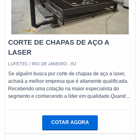
CORTE DE CHAPAS DE AÇO A
LASER
LUFETEC / RIO DE JANEIRO - RJ
Se alguém busca por corte de chapas de aço a laser,
achará a melhor empresa que é altamente qualificada.
Recebendo uma cotação na maior especialista do
segmento e conhecendo a líder em qualidade.Quando
o interesse é por corte de chapas de aço a laser, com a
melhor mão de obra da Lufetec Engenharia & Energia o
cliente obterá assertividade com experiência de 25
COTAR AGORA
anos gerando energia com qualidade.INFORMAÇÕES
SOBRE CORTE DE CHAPAS DE AÇO A LASERA