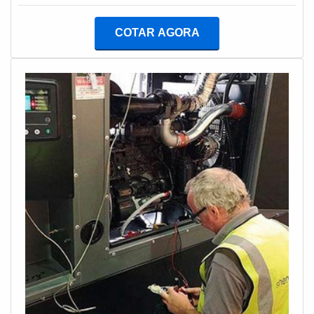
TECNOGEN Grupos Geradores poderá contar precisão
com suprimento da necessidade de suporte técnico
COTAR AGORA
pós-venda por meio de um atendimento ágil,
qualificado e com ampla disponibilidade.MAIS
DETALHES SOBRE GERADOR A DIESELHá muitas
maneiras eficientes de demonstrar competência e
excelência em sua área de atuação. A TECNOGEN
Grupos Geradores canaliza sua energia em oferecer
um estrutura com: Escritório de alta qualidade onde
são realizadas as atividades; Tecnologia de ponta;
Estrutura suficiente para atender todas as
demandas. Tudo para garantir gerador diesel com
eficiência. Ainda com uma visão analítica sobre gerador
a diesel, na essência da empresa, a mesma deve
prezar pelos produtos e serviços com ótima qualidade e
excelente custo-benefício, detalhes primordiais que são
deixados de lado por muitas empresas que não focam
na fidelização do cliente.Esses e outros motivos são a
razão pela qual a TECNOGEN Grupos Geradores é