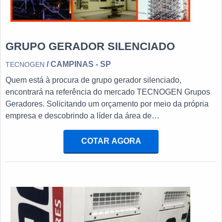
GRUPO GERADOR SILENCIADO
/ CAMPINAS - SP
TECNOGEN
Quem está à procura de grupo gerador silenciado,
encontrará na referência do mercado TECNOGEN Grupos
Geradores. Solicitando um orçamento por meio da própria
empresa e descobrindo a líder da área de
atuação.ALGUNS DETALHES SOBRE GRUPO
GERADOR SILENCIADOSe alguém quer achar grupo
COTAR AGORA
gerador silenciado em uma empresa comprometida com os
serviços, descobre o site da TECNOGEN Grupos
Geradores. A empresa trabalha com grupos geradores de
energia ...