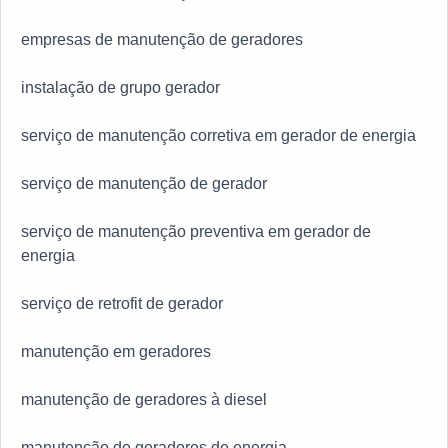
então a confiança de todos Kiyoshi Geradores, devido a
empresas de manutenção de geradores
isso, a empresa tem se despontado no mercado, devido
a idoneidade em tudo que faz, na qual garante a melhor
instalação de grupo gerador
experiência de todos os clientes.
serviço de manutenção corretiva em gerador de energia
serviço de manutenção de gerador
serviço de manutenção preventiva em gerador de
energia
serviço de retrofit de gerador
manutenção em geradores
manutenção de geradores à diesel
manutenção de geradores de energia