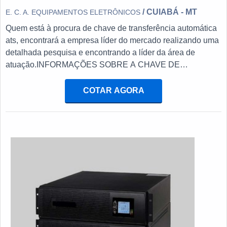
/ CUIABÁ - MT
E. C. A. EQUIPAMENTOS ELETRÔNICOS
Quem está à procura de chave de transferência automática
ats, encontrará a empresa líder do mercado realizando uma
detalhada pesquisa e encontrando a líder da área de
atuação.INFORMAÇÕES SOBRE A CHAVE DE
TRANSFERÊNCIA AUTOMÁTICA ATSQuem procura por
chave de transferência automática ats em uma empresa
COTAR AGORA
inovadora, acha o site da E. C. A. Equipamentos
Eletrônicos. Na companhia é possível encontrar
estabilizador de tensão monofásico e chave automática
para gerador, focando em tecnologia e desenvolvimento no
que gera resultado ao cliente.Não obstante, quando
falamos em chave de transferência automática ats, deve-se
ter a exatidão em orçar com empresas que prezam por
produtos e serviços que tenham ótima qualidade e precisão,
detalhes que passam despercebidos e podem gerar
prejuízo futuros para os clientes.É importante lembrar que o
produto deve sempre ser adquirido com empresas