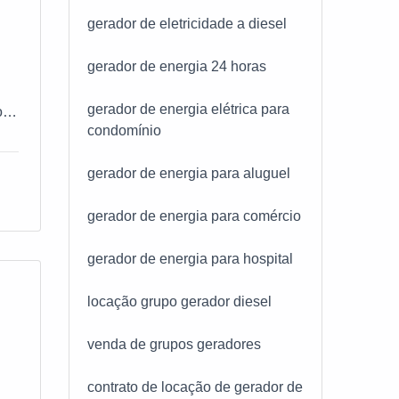
gerador de eletricidade a diesel
m
gerador de energia 24 horas
ar
gerador de energia elétrica para
o
os
condomínio
fra
gia
i
gerador de energia para aluguel
ta.
s
gerador de energia para comércio
s
gerador de energia para hospital
s
locação grupo gerador diesel
;
s
venda de grupos geradores
dor
contrato de locação de gerador de