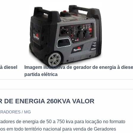
energia se eleva, diminuindo os gastos; Contratada: atua como ú
 e é especialmente indicada para locais que não possuem ener
ácil acesso, como shows.ONDE ENCONTRAR GERADOR DE
L 150 KVAAos que desejam investir nos gerados podem usuf
tivo, mesmo que ele varie com base na marca, necessidades e
e no ramo desde 2011, a MM Geradores oferece qualidade e pr
s produtos e serviços, presente em todo o Brasil colecionando
tivos por onde passa, já que tem como prioridade o cliente.
à diesel
Imagem ilustrativa de gerador de energia à diese
partida elétrica
 DE ENERGIA 260KVA VALOR
RADORES / MG
adores de energia de 50 a 750 kva para locação no formato
s em todo território nacional para venda de Geradores