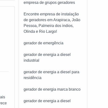
empresa de grupos geradores
Encontre empresa de instalação
de geradores em Arapiraca, João
Pessoa, Palmeira dos indios,
Olinda e Rio Largo!
a
gerador de emergência
m
gerador de energia a diesel
oshi
industrial
geral
 na
gerador de energia a diesel para
residência
para
gerador de energia marca branco
ais
gerador de energia a diesel
ros e
rece