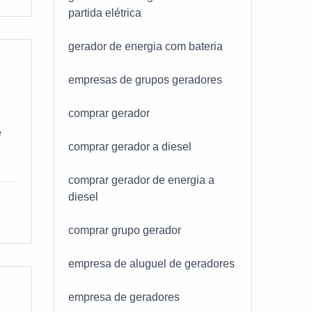
a
partida elétrica
que
gerador de energia com bateria
empresas de grupos geradores
gia
comprar gerador
e
e
comprar gerador a diesel
comprar gerador de energia a
ha
do,
diesel
comprar grupo gerador
ra
empresa de aluguel de geradores
 A
empresa de geradores
a &