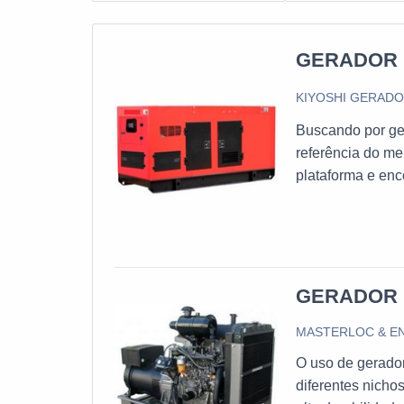
GERADOR 
KIYOSHI GERAD
Buscando por ger
referência do m
plataforma e enc
lugar.DETALH
está à procura d
Geradores. É pos
e ART (Atestado
atualidade.Ainda
GERADOR 
descartar empre
MASTERLOC & E
eficiência, deta
os clientes.Além
O uso de gerador
sobre a empresa 
diferentes nicho
danos materiais.