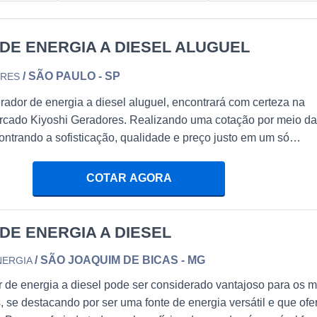
DE ENERGIA A DIESEL ALUGUEL
/ SÃO PAULO - SP
ORES
ador de energia a diesel aluguel, encontrará com certeza na
ercado Kiyoshi Geradores. Realizando uma cotação por meio d
ontrando a sofisticação, qualidade e preço justo em um só
ES SOBRE GERADOR DE ENERGIA A DIESEL ALUGUELQue
e companhia de gerador de energia a diesel segura, acha a Kiy
COTAR AGORA
sível encontrar locação de grupos geradores para eventos em 
 de Responsabilidade Técnica), garantindo o que há de melhor
 tratando-se de gerador de energia a diesel aluguel, deve-se
DE ENERGIA A DIESEL
sas que não tenham produtos e serviços com ótima qualidade e
/ SÃO JOAQUIM DE BICAS - MG
NERGIA
lhes que passam despercebidos e podem gerar prejuízo futuros 
 disso, é de suma importância realizar uma pesquisa minuciosa
 de energia a diesel pode ser considerado vantajoso para os m
a ser contratada, de modo a evitar possíveis prejuízos financei
s, se destacando por ser uma fonte de energia versátil e que ofe
 Assim, é possível assegurar responsabilidade e