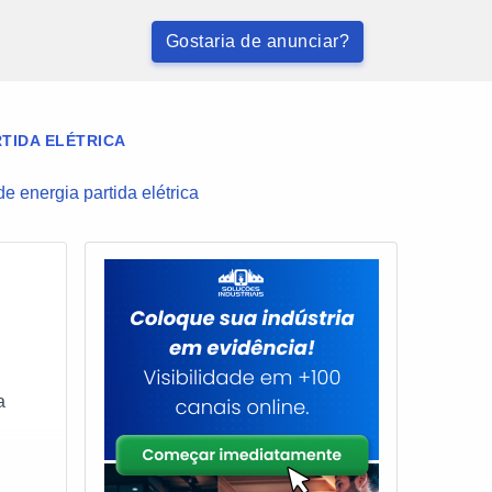
Gostaria de anunciar?
TIDA ELÉTRICA
e energia partida elétrica
a