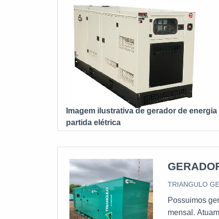
que a tarifa de 
fonte de energia
elétrica de f
ENERGIA A DIESE
de um valor atra
modelo. Present
justo em todos o
comentários posi
Imagem ilustrativa de gerador de energia 
partida elétrica
GERADOR
TRIANGULO GE
Possuimos ger
mensal. Atuamo