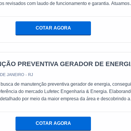
os revisados com laudo de funcionamento e garantia. Atuamos
 fabricação e montagem de geradores
ara fazenda, venda de geradores portateis, venda de geradores
ovos de diversas potencias e locação de grupos geradores no
COTAR AGORA
l.
ÇÃO PREVENTIVA GERADOR DE ENERG
 DE JANEIRO - RJ
busca de manutenção preventiva gerador de energia, consegui
eferência do mercado Lufetec Engenharia & Energia. Elaboran
detalhado por meio da maior empresa da área e descobrindo a
ncia em qualidade.Quando o desejo é por manutenção preventi
rgia, com os profissionais especializados da Lufetec Engenhar
ançará precisão com experiência de 25 anos gerando energia 
COTAR AGORA
MAIS SOBRE MANUTENÇÃO PREVENTIVA GERADOR DE