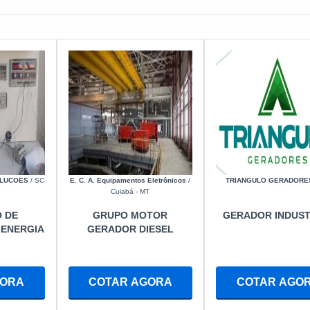
OLUCOES
/ SC
E. C. A. Equipamentos Eletrônicos
/
TRIANGULO GERADORE
Cuiabá - MT
 DE
GRUPO MOTOR
GERADOR INDUST
 ENERGIA
GERADOR DIESEL
GORA
COTAR AGORA
COTAR AGO