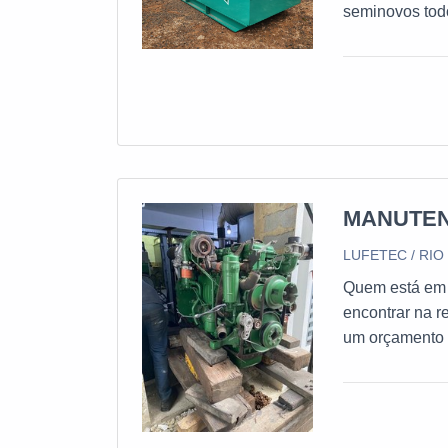
seminovos tod
desde 2017 no mercado de geradores com
tratorizados p
novos e semin
formato mensa
MANUTEN
LUFETEC / RIO
Quem está em 
encontrar na r
um orçamento 
melhor referê
gerador de ene
& Energia alc
qualidade.