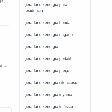
er a
gerador de energia para
da
residência
quais
o por
gia a
gerador de energia honda
as do
ral,
gerador de energia nagano
tos
ipal
de
gerador de energia
ra
er
 de
der
gerador de energia portátil
os e
ve
,
nham
gerador de energia preço
DE
isado
des
 em
gerador de energia silencioso
ndo
uns
 uma
todos
gerador de energia toyama
or
do
;
gerador de energia trifásico
m