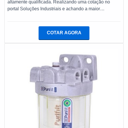
altamente qualificada. Realizando uma cotação no
MAIS SOBRE A EMPRESASomente na Kiyoshi
portal Soluções Industriais e achando a maior
Geradores tem o que há de melhor no mercado de
referência no mercado em seu próprio segmento.É isso
locação de grupos geradores de energia. São opções
mesmo! Quando a busca é por aluguel de gerador para
variadas que a empresa oferece, como locação de
festas, com a melhor mão de obra da Kiyoshi
grupos geradores manuais e automáticos e quadros
COTAR AGORA
Geradores atingirá proteção com inovação no
com tomadas.É comprometida com os serviços e
atendimento e nos serviços prestados.MAIS
altamente qualificada, características possíveis pelo
DETALHES SOBRE ALUGUEL DE GERADOR PARA
fato de a empresa ter equipamentos de qualidade e
FESTAS PREÇO JUSTOA Kiyoshi Geradores canaliza
estrutura suficiente para atender todas as demandas.
sua energia em produzir uma estrutura aos clientes com
Tudo isso, somado à performance de possuir
equipamentos de qualidade e equipamentos de última
operações em diversas áreas do território nacional e
geração, tudo para se certificar que se tenha aluguel de
equipe de alta qualidade, atendendo alguns dos
gerador para festas preço justo com precisão.Sem
principais eventos do país, garante uma entrega de
perder o foco em aluguel de gerador para festas,
excelência de ponta a ponta.
sempre deve-se buscar uma empresa que tenha
produtos e serviços com ótima qualidade e precisão,
pequenos detalhes, mas de grande valia para saber a
procedência e seriedade da empresa.É por esses e
outros motivos que a Kiyoshi Geradores é responsável