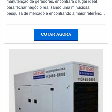
manutenção de geradores, encontrará o lugar ideal
para fechar negócio realizando uma minuciosa
pesquisa de mercado e encontrando a maior referência
de qualidade da área de atuação.MAIS SOBRE A
EMPRESA ESPECIALIZADA EM MANUTENÇÃO DE
GERADORESSe alguém quer achar empresa
COTAR AGORA
especializada em manutenção de geradores
especializada, chega até a Infra Tech Energia. A
empresa trabalha com manutenção e reforma de
geradores de energia, oferecendo o que há de melhor
em tecnologia ao cliente.Ainda focando na qualidade
em empresa especializada em manutenção de
geradores, é importante buscar uma empresa que tenha
produtos e serviços com ótima qualidade e excelente
custo-benefício, pequenos detalhes, mas de grande
valia para saber a procedência e seriedade da
empresa.É importante lembrar que o serviço deve ser
prestado por empresas especializadas. Esse tipo de
cuidado ajuda a garantir a qualidade e assertividade do