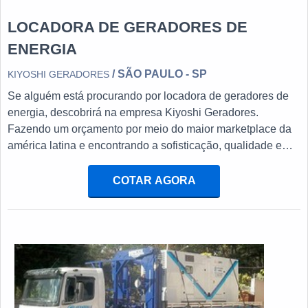
LOCADORA DE GERADORES DE
ENERGIA
/ SÃO PAULO - SP
KIYOSHI GERADORES
Se alguém está procurando por locadora de geradores de
energia, descobrirá na empresa Kiyoshi Geradores.
Fazendo um orçamento por meio do maior marketplace da
américa latina e encontrando a sofisticação, qualidade e
preço justo em um só lugar.DIFERENCIAIS dE
LOCADORA DE GERADORES DE ENERGIASe alguém
COTAR AGORA
quer achar locadora de geradores de energia altamente
qualificada, descobre o site da Kiyoshi Geradores. A
empresa trabalha com manutenção preventiva e corretiva
em grupos geradores de terceiros e ART (Atestado de
Responsabilidade Técnica), visando sempre a qualidade
final para a fidelização do cliente.Ainda com uma visão
analítica sobre locadora de geradores de energia, mais do