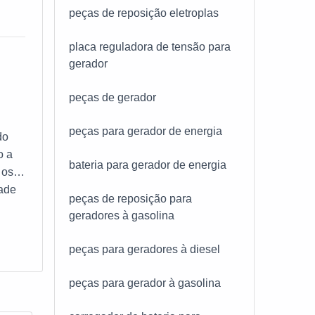
peças de reposição eletroplas
icos
ão
ança
placa reguladora de tensão para
tir
gerador
o;
 sua
peças de gerador
alho,
er:
o
ios
peças para gerador de energia
 de
do
ta
E. C.
o a
bateria para gerador de energia
 os
e de
dade
peças de reposição para
uitas
ica e
geradores à gasolina
com
em
io
peças para geradores à diesel
no-
a
a
ar de
ras
peças para gerador à gasolina
 os
eiro
 sua
 sua
er: