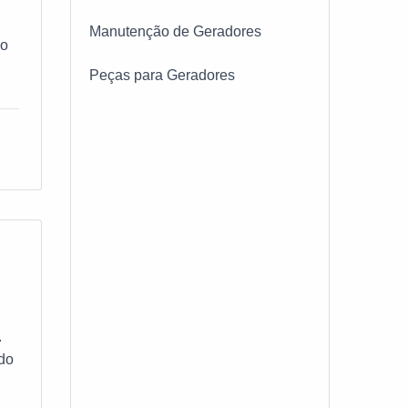
Manutenção de Geradores
no
Peças para Geradores
S
de
.
do