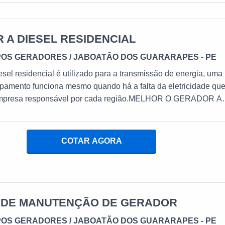
tando a eficiência da marca.A E. C. A. Equipamentos Eletrôni
 tem despontado no mercado pela seriedade e qualidade que
ega de excelência de ponta a ponta....
 A DIESEL RESIDENCIAL
POS GERADORES
/ JABOATÃO DOS GUARARAPES - PE
esel residencial é utilizado para a transmissão de energia, uma
pamento funciona mesmo quando há a falta da eletricidade que
empresa responsável por cada região.MELHOR O GERADOR A
icas necessárias para serem utilizados em residências,
e nas que contam com muitos aparelhos elétricos. Conheça alg
COTAR AGORA
cionam com o uso do equipamento: Chuveiro;
 DE MANUTENÇÃO DE GERADOR
POS GERADORES
/ JABOATÃO DOS GUARARAPES - PE