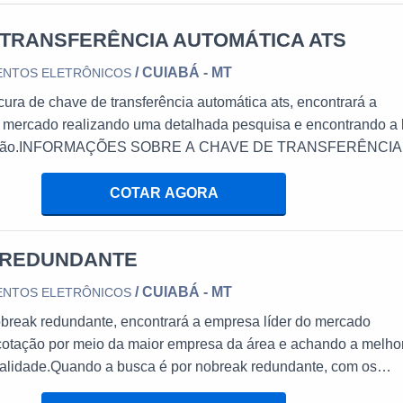
 TRANSFERÊNCIA AUTOMÁTICA ATS
/ CUIABÁ - MT
AMENTOS ELETRÔNICOS
ura de chave de transferência automática ats, encontrará a
 mercado realizando uma detalhada pesquisa e encontrando a l
tuação.INFORMAÇÕES SOBRE A CHAVE DE TRANSFERÊNCIA
Quem procura por chave de transferência automática ats e
a, acha o site da E. C. A. Equipamentos Eletrônicos. Na
COTAR AGORA
ível encontrar estabilizador de tensão monofásico e chave
gerador, focando em tecnologia e desenvolvimento no que ger
 REDUNDANTE
ente.Não obstante, quando falamos em chave de transferência
deve-se ter a exatidão em orçar com empresas que prezam por
/ CUIABÁ - MT
AMENTOS ELETRÔNICOS
ços que tenham ótima qualidade e precisão, detalhes que pass
break redundante, encontrará a empresa líder do mercado
podem gerar prejuízo futuros para os clientes.É importante lem
cotação por meio da maior empresa da área e achando a melho
eve sempre ser adquirido com empresas especializadas no
ualidade.Quando a busca é por nobreak redundante, com os
ipo de cuidado ajuda a garantir a qualidade e durabilidade dos
 E. C. A. Equipamentos Eletrônicos alcançará proteção com sol
de evitar prejuízos com substituições frequentes de produtos qu