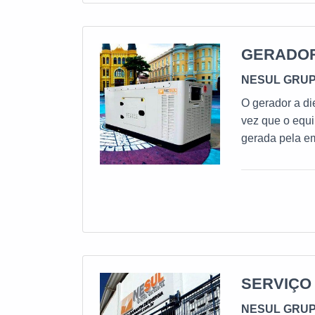
qualidade, aumen
uma empresa que
garante uma entr
GERADOR
NESUL GRU
O gerador a di
vez que o equi
gerada pela 
DIESEL O mercado oferece diversos modelos do gerador e todos eles possuem
as característ
principalment
itens que fun
SERVIÇO
NESUL GRU