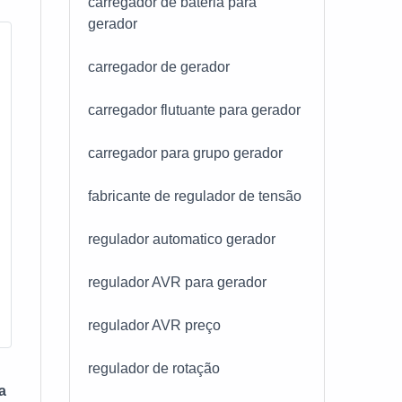
carregador de bateria para
ios
gerador
ta
de
 de
carregador de gerador
ém
carregador flutuante para gerador
E. C.
ado
carregador para grupo gerador
os
ramos
fabricante de regulador de tensão
regulador automatico gerador
SA
m a
regulador AVR para gerador
rupo
regulador AVR preço
,
regulador de rotação
dade
a
 de