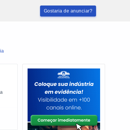
Gostaria de anunciar?
ia
ma