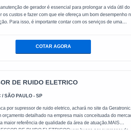
anutenção de gerador é essencial para prolongar a vida útil do
zir os custos e fazer com que ele ofereça um bom desempenho 
ação. Para isso, é importante contar com os serviços de uma
ializada e que tenha a agilidade como base nos serviços.MAI
NÇÃO DE GERADOR Vale ressaltar a importância do uso 
alta qualidade em conserto de geradores. Isso porque essa
COTAR AGORA
z muita diferença no bom uso destas estruturas
OR DE RUIDO ELETRICO
C
/ SÃO PAULO - SP
a por supressor de ruido eletrico, achará no site da Geratronic
 orçamento detalhado na empresa mais conceituada do merca
a maior referência de qualidade da área de atuação.MAIS
SSOR DE RUIDO ELETRICOQuem busca por supressor de