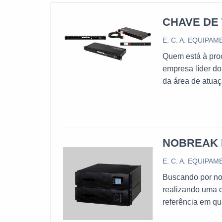
CHAVE DE
E. C. A. EQUIP
Quem está à proc
empresa líder do
da área de a
AUTOMÁTICA ATS
empresa inovador
companhia é poss
automática para 
NOBREAK
resultado ao cli
automática ats, 
E. C. A. EQUIP
produtos e servi
Buscando por no
despercebidos e 
realizando uma 
que o produto d
referência em q
segmento. Esse t
profissionais da
materiais, além 