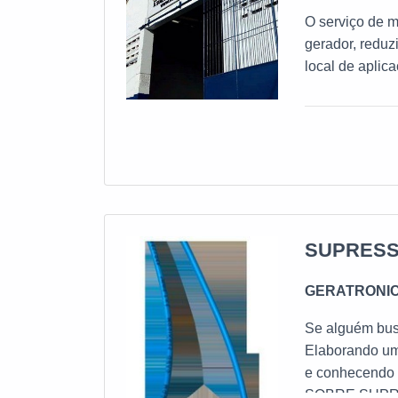
O serviço de m
gerador, redu
local de aplic
empresa espec
SOBRE MANUTE
acessórios de 
preocupação fa
SUPRESS
GERATRONI
Se alguém busc
Elaborando um
e conhecendo 
SOBRE SUPRE