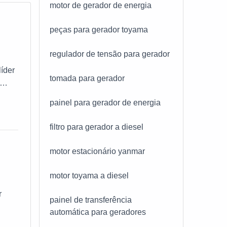
motor de gerador de energia
peças para gerador toyama
regulador de tensão para gerador
íder
tomada para gerador
m uma
painel para gerador de energia
filtro para gerador a diesel
a
motor estacionário yanmar
am
motor toyama a diesel
brar
r
painel de transferência
automática para geradores
uções
e não