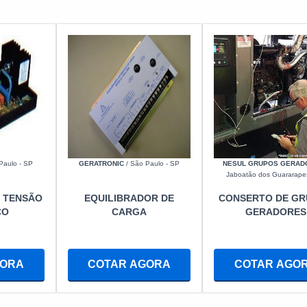
Paulo - SP
GERATRONIC
/ São Paulo - SP
NESUL GRUPOS GERAD
Jaboatão dos Guararape
 TENSÃO
EQUILIBRADOR DE
CONSERTO DE G
CO
CARGA
GERADORES
GORA
COTAR AGORA
COTAR AGO