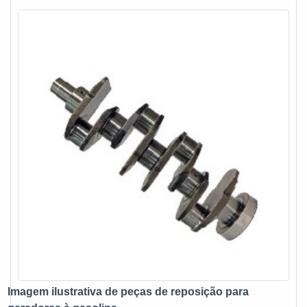
ótima qualidade e excelente custo-benefício, detalhes
primordiais que são deixados de lado por muitas empresas
que não focam na fidelização do cliente.Esses e outros
motivos são a razão pela qual a E. C. A. Equipamentos
Eletrônicos é uma empresa altamente qualificada quando
exploramos o segmento de vendas e assistência técnica de
no-break, estabilizadores, grupo gerador e instalações
elétricas. A empresa objetiva garantir a tecnologia e
desenvolvimento no que gera resultado e qualidade para os
clientes.A EMPRESA MAIS QUALIFICADA DO
SEGMENTONa E. C. A. Equipamentos Eletrônicos tem a
solução ideal para vendas e assistência técnica de no-
break, estabilizadores, grupo gerador e instalações
elétricas. São diversas opções disponibilizadas, como
estabilizador de tensão monofásico e chave automática
para gerador com ótima qualidade e proteção.A empresa
também conta com um atendimento qualificado, através de
funcionários especializados e cuidadosos, que entendem a
Imagem ilustrativa de peças de reposição para
necessidade de cada cliente. Também foram investidos