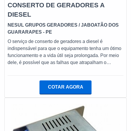
CONSERTO DE GERADORES A
DIESEL
NESUL GRUPOS GERADORES
/ JABOATÃO DOS
GUARARAPES - PE
O serviço de conserto de geradores a diesel é
indispensável para que o equipamento tenha um ótimo
funcionamento e a vida útil seja prolongada. Por meio
dele, é possível que as falhas que atrapalham o
desempenho do gerador sejam
retificadas.INFORMAÇÕES SOBRE OS GERADORES
A DIESEL Cabe salientar que, quando trata-se de
COTAR AGORA
manutenção de gerador, é primordial que seja
executada por técnicos especialistas, uma vez que eles
possuem conhecimento necessário a respeito de cada
componente desse equipamento.