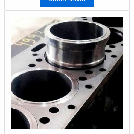
materiais, além de evitar prejuízos com substituições
frequentes de peças defeituosas. Assim, é possível
poupar gastos desnecessários.DETALHES SOBRE
SINCRONOSCOPIOSe alguém procurar por
sincronoscopio em uma empresa segura, vai até o site
da Geratronic. é possível encontrar reguladores de
tensão AVR e supressores, oferecendo o que há de
melhor em tecnologia ao cliente.Ainda focando na
qualidade em sincronoscopio, é importante buscar uma
empresa que tenha produtos e serviços com ótima
qualidade e precisão, detalhes primordiais que são
deixados de lado por muitas empresas que não focam
na fidelização do cliente.Existem muitas formas
diferentes de demonstrar conhecimento e autoridade
em sua área de atuação. Por que a Geratronic é a
melhor escolha quando o assunto for sincronoscopio:
Comprometida com os serviços; Responsável;
Altamente qualificada; Inovadora; Segura. GARANTIA
E ASSERTIVIDADE NO SEGMENTONa Geratronic