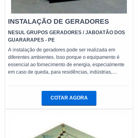
INSTALAÇÃO DE GERADORES
NESUL GRUPOS GERADORES
/ JABOATÃO DOS
GUARARAPES - PE
A instalação de geradores pode ser realizada em
diferentes ambientes. Isso porque o equipamento é
essencial ao fornecimento de energia, especialmente
em caso de queda, para residências, indústrias,
ambientes corporativos e comércios.COMO É FEITA A
INSTALAÇÃO DE GERADOR A escolha pelo modelo
correto de gerador é fundamental a instalação segura
COTAR AGORA
no local desejado, já que é preciso considerar a
necessidade energética do ambiente, evitando
sobrecargas e o comprometimento dos sistemas
elétricos. Veja