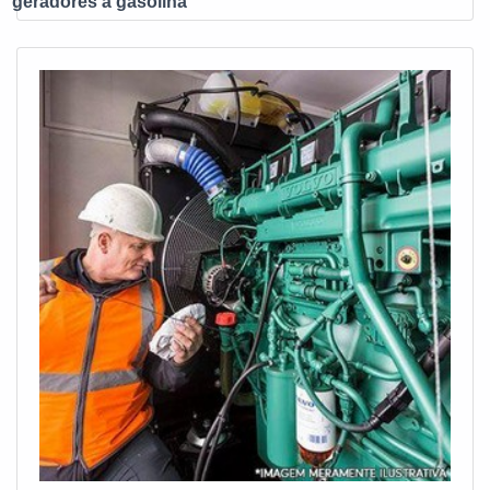
geradores à gasolina
valores consideráveis em instalações de qualidade,
aumentando a eficiência da marca.A E. C. A. Equipamentos
Eletrônicos é uma empresa que tem despontado no
mercado pela seriedade e qualidade que garante uma
entrega de excelência de ponta a ponta....