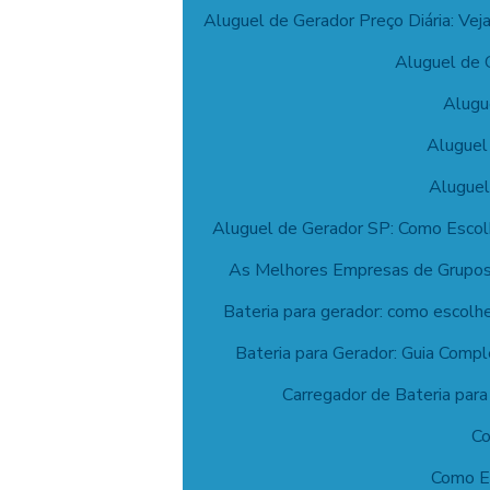
Aluguel de Gerador Preço Diária: Ve
Aluguel de 
Alugu
Aluguel
Aluguel
Aluguel de Gerador SP: Como Escol
As Melhores Empresas de Grupos
Bateria para gerador: como escolh
Bateria para Gerador: Guia Comp
Carregador de Bateria par
Co
Como Ec