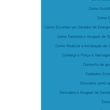
Como Escolh
Como E
Como Escolher um Gerador de Energia
Como Funciona o Aluguel de Ge
Como Realizar a Instalação de 
Conheça o Preço e Vantag
Conserto de ger
Cuidados Esse
Descubra como um
Descubra o Aluguel de Gerado
Desc