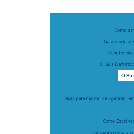
Como este
Garantindo a e
Manutenção d
O Guia Definiti
O Pro
Dicas para manter seu gerador em
Como Escolher
Descubra como o Co