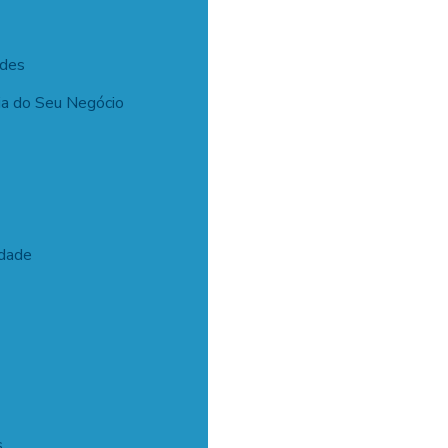
ades
ia do Seu Negócio
idade
s