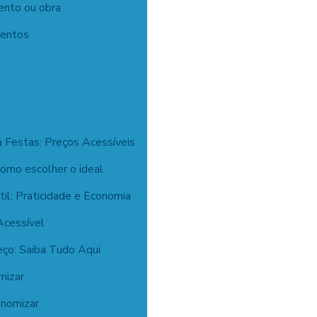
ento ou obra
ventos
a Festas: Preços Acessíveis
como escolher o ideal
il: Praticidade e Economia
Acessível
eço: Saiba Tudo Aqui
mizar
onomizar