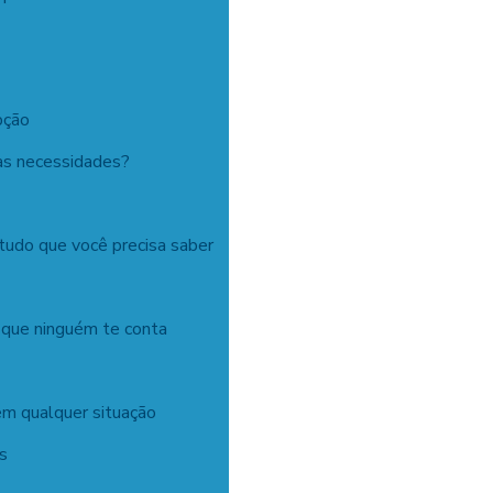
pção
as necessidades?
tudo que você precisa saber
 que ninguém te conta
em qualquer situação
is