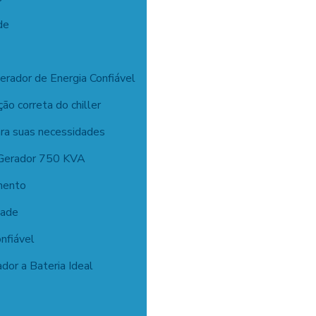
de
rador de Energia Confiável
o correta do chiller
ara suas necessidades
 Gerador 750 KVA
amento
dade
nfiável
dor a Bateria Ideal