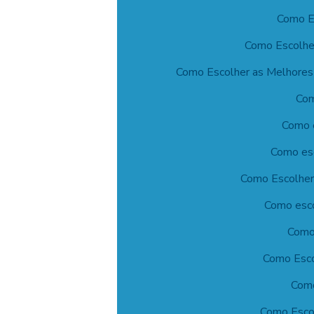
Como Es
Como Escolhe
Como Escolher as Melhores 
Com
Como e
Como esc
Como Escolher 
Como esco
Como 
Como Esco
Como
Como Escol