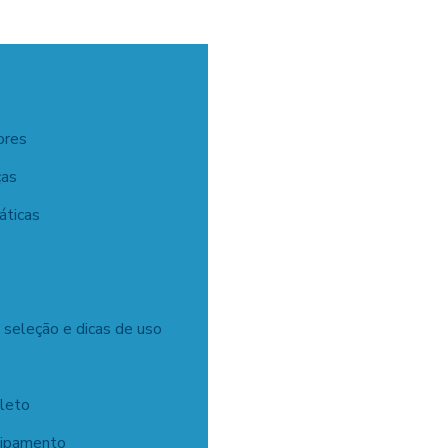
ores
ças
áticas
 seleção e dicas de uso
leto
uipamento