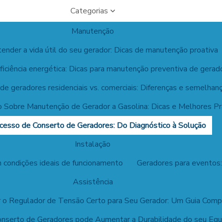
Categorias
Manutenção
nder a vida útil do seu gerador: Dicas de manutenção proativa
ficiência energética: Dicas para manutenção preventiva de gerad
e geradores residenciais vs. comerciais: Diferenças e semelhan
vo Sobre Manutenção de Gerador a Gasolina: Dicas e Melhores Pr
cesso de Conserto de Geradores: Do Diagnóstico à Solução
Instalação
 condições ideais de funcionamento
Geradores para eventos:
Assistência
 o Regulador de Tensão Certo para Seu Gerador: Um Guia Comp
nserto de Geradores pode Aumentar a Durabilidade do seu Eq