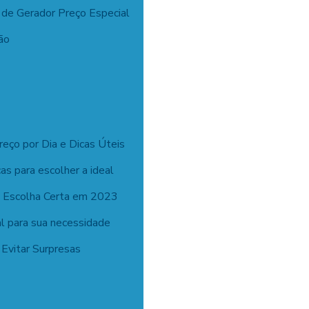
 de Gerador Preço Especial
ão
reço por Dia e Dicas Úteis
cas para escolher a ideal
r: Escolha Certa em 2023
al para sua necessidade
Evitar Surpresas