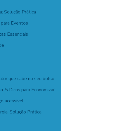
a: Solução Prática
a para Eventos
cas Essenciais
de
s
alor que cabe no seu bolso
a: 5 Dicas para Economizar
ço acessível
gia: Solução Prática