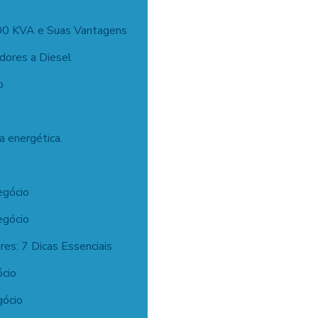
00 KVA e Suas Vantagens
dores a Diesel
o
a energética.
egócio
egócio
s: 7 Dicas Essenciais
ócio
gócio