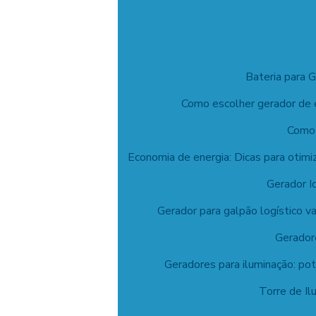
Bateria para 
Como escolher gerador de e
Como 
Economia de energia: Dicas para otim
Gerador I
Gerador para galpão logístico v
Geradore
Geradores para iluminação: pot
Torre de Il