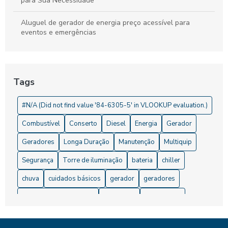
para Sua Necessidade
Aluguel de gerador de energia preço acessível para
eventos e emergências
Aluguel de Gerador de Energia Preço: O Que Considerar e
Onde Encontrar
Tags
Aluguel de Gerador de Energia Preço: O Que Você Precisa
Saber
#N/A (Did not find value '84-6305-5' in VLOOKUP evaluation.)
Aluguel de gerador de energia valor que cabe no seu bolso
Combustível
Conserto
Diesel
Energia
Gerador
Aluguel de Gerador de Energia Valor: Descubra Preços e
Geradores
Longa Duração
Manutenção
Multiquip
Vantagens
Segurança
Torre de iluminação
bateria
chiller
Aluguel de Gerador de Energia: 5 Dicas para Economizar
chuva
cuidados básicos
gerador
geradores
Aluguel de Gerador de Energia: Dicas de Preço
geradores para eventos
iluminação
manutenção
potência
segurança elétrica
Aluguel de gerador de energia: preço acessível