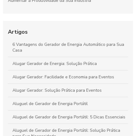
Aumentar a Produtividade da Sua Indústria
Aluguel de Gerador SP é a Solução Ideal para Eventos e
Emergências
Artigos
Conserto de gerador de energia: saiba como prolongar a vida
útil do seu equipamento
6 Vantagens do Gerador de Energia Automático para Sua
Casa
Como Alugar um Gerador Diário e Evitar Surpresas
Alugar Gerador de Energia: Solução Prática
Alugar Gerador: Facilidade e Economia para Eventos
Alugar Gerador: Solução Prática para Eventos
Aluguel de Gerador de Energia Portátil
Aluguel de Gerador de Energia Portátil: 5 Dicas Essenciais
Aluguel de Gerador de Energia Portátil: Solução Prática