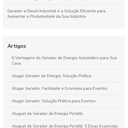
Gerador a Diesel Industrial é a Solução Eficiente para
Aumentar a Produtividade da Sua Indústria
Aluguel de Gerador SP é a Solução Ideal para Eventos e
Emergências
Artigos
Conserto de gerador de energia: saiba como prolongar a vida
útil do seu equipamento
6 Vantagens do Gerador de Energia Automático para Sua
Casa
Como Alugar um Gerador Diário e Evitar Surpresas
Alugar Gerador de Energia: Solução Prática
Alugar Gerador: Facilidade e Economia para Eventos
Alugar Gerador: Solução Prática para Eventos
Aluguel de Gerador de Energia Portátil
Aluguel de Gerador de Energia Portátil: 5 Dicas Essenciais