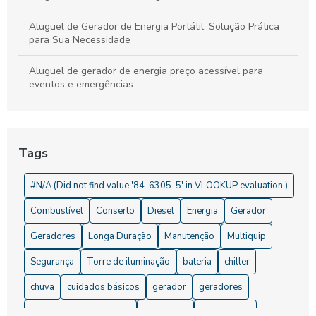
Aluguel de Gerador de Energia Portátil: Solução Prática
para Sua Necessidade
Aluguel de gerador de energia preço acessível para
eventos e emergências
Aluguel de Gerador de Energia Preço: O Que Considerar e
Onde Encontrar
Tags
Aluguel de Gerador de Energia Preço: O Que Você Precisa
Saber
#N/A (Did not find value '84-6305-5' in VLOOKUP evaluation.)
Aluguel de gerador de energia valor que cabe no seu bolso
Combustível
Conserto
Diesel
Energia
Gerador
Aluguel de Gerador de Energia Valor: Descubra Preços e
Geradores
Longa Duração
Manutenção
Multiquip
Vantagens
Segurança
Torre de iluminação
bateria
chiller
Aluguel de Gerador de Energia: 5 Dicas para Economizar
chuva
cuidados básicos
gerador
geradores
Aluguel de Gerador de Energia: Dicas de Preço
geradores para eventos
iluminação
manutenção