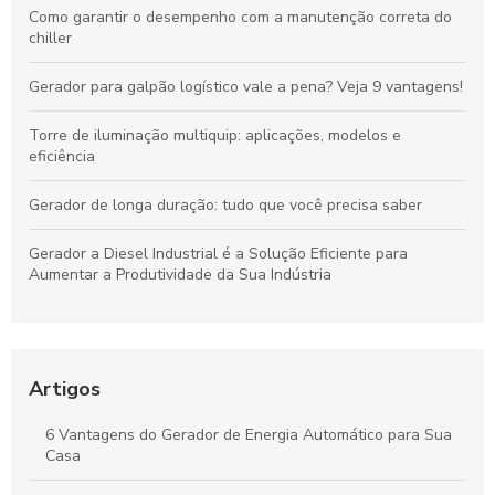
Como garantir o desempenho com a manutenção correta do
chiller
Gerador para galpão logístico vale a pena? Veja 9 vantagens!
Torre de iluminação multiquip: aplicações, modelos e
eficiência
Gerador de longa duração: tudo que você precisa saber
Gerador a Diesel Industrial é a Solução Eficiente para
Aumentar a Produtividade da Sua Indústria
Aluguel de Gerador SP é a Solução Ideal para Eventos e
Emergências
Artigos
Conserto de gerador de energia: saiba como prolongar a vida
útil do seu equipamento
6 Vantagens do Gerador de Energia Automático para Sua
Casa
Como Alugar um Gerador Diário e Evitar Surpresas