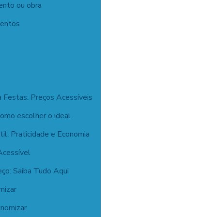
ento ou obra
ventos
a Festas: Preços Acessíveis
como escolher o ideal
il: Praticidade e Economia
Acessível
eço: Saiba Tudo Aqui
mizar
onomizar