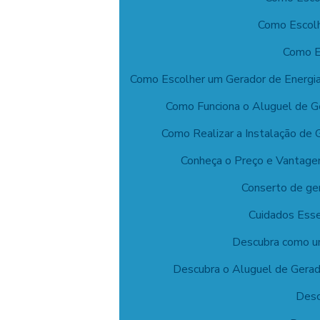
Como Escolh
Como E
Como Escolher um Gerador de Energia
Como Funciona o Aluguel de Ge
Como Realizar a Instalação de 
Conheça o Preço e Vantag
Conserto de ger
Cuidados Esse
Descubra como um
Descubra o Aluguel de Gerado
Desc