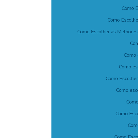
Como Es
Como Escolhe
Como Escolher as Melhores 
Com
Como e
Como esc
Como Escolher 
Como esco
Como 
Como Esco
Como
Como Escol