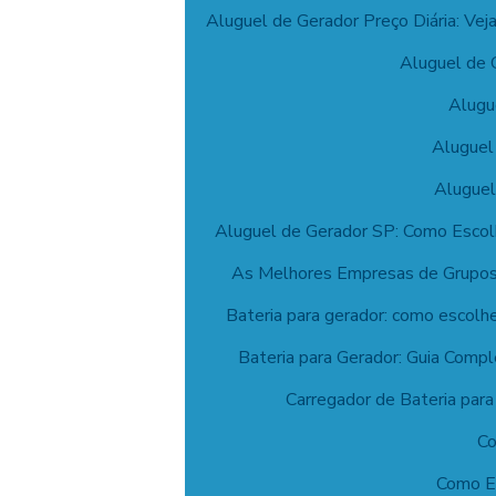
Aluguel de Gerador Preço Diária: Ve
Aluguel de 
Alugu
Aluguel
Aluguel
Aluguel de Gerador SP: Como Escol
As Melhores Empresas de Grupos
Bateria para gerador: como escolh
Bateria para Gerador: Guia Comp
Carregador de Bateria par
Co
Como Ec