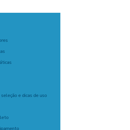
ores
ças
áticas
 seleção e dicas de uso
leto
uipamento