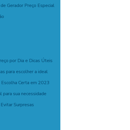
 de Gerador Preço Especial
ão
reço por Dia e Dicas Úteis
cas para escolher a ideal
r: Escolha Certa em 2023
al para sua necessidade
Evitar Surpresas