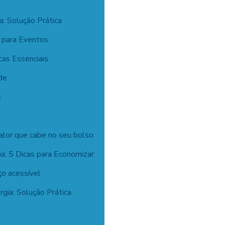
a: Solução Prática
a para Eventos
cas Essenciais
de
s
alor que cabe no seu bolso
a: 5 Dicas para Economizar
ço acessível
gia: Solução Prática