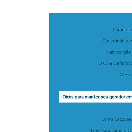
Como este
Garantindo a e
Manutenção d
O Guia Definiti
O Pro
Dicas para manter seu gerador em
Como Escolher
Descubra como o Co