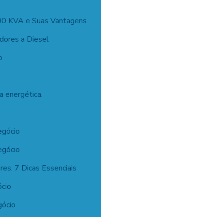
00 KVA e Suas Vantagens
dores a Diesel
o
a energética.
egócio
egócio
s: 7 Dicas Essenciais
ócio
gócio