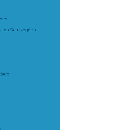
ades
ia do Seu Negócio
idade
s