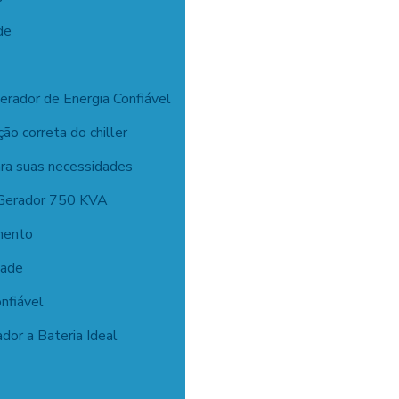
de
rador de Energia Confiável
o correta do chiller
ara suas necessidades
 Gerador 750 KVA
amento
dade
nfiável
dor a Bateria Ideal