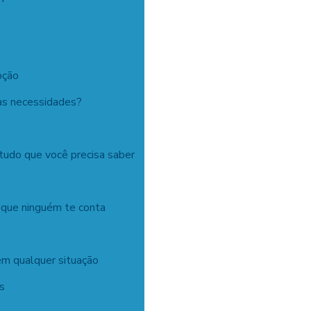
pção
as necessidades?
tudo que você precisa saber
 que ninguém te conta
em qualquer situação
is