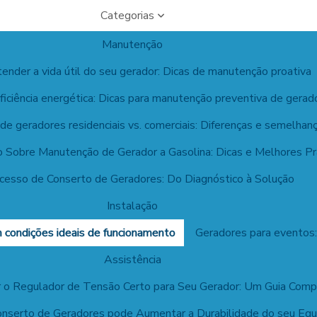
Categorias
Manutenção
nder a vida útil do seu gerador: Dicas de manutenção proativa
ficiência energética: Dicas para manutenção preventiva de gerad
e geradores residenciais vs. comerciais: Diferenças e semelhan
vo Sobre Manutenção de Gerador a Gasolina: Dicas e Melhores Pr
cesso de Conserto de Geradores: Do Diagnóstico à Solução
Instalação
 condições ideais de funcionamento
Geradores para eventos:
Assistência
 o Regulador de Tensão Certo para Seu Gerador: Um Guia Comp
nserto de Geradores pode Aumentar a Durabilidade do seu Eq