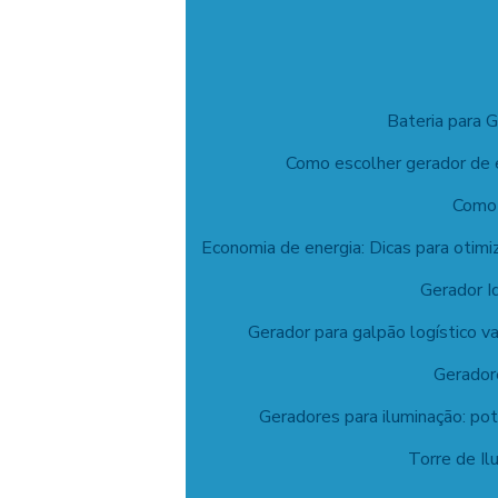
Bateria para 
Como escolher gerador de e
Como 
Economia de energia: Dicas para otim
Gerador I
Gerador para galpão logístico v
Geradore
Geradores para iluminação: pot
Torre de Il