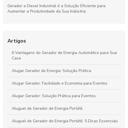
Gerador a Diesel Industrial é a Solução Eficiente para
Aumentar a Produtividade da Sua Indústria
Aluguel de Gerador SP é a Solução Ideal para Eventos e
Emergências
Artigos
Conserto de gerador de energia: saiba como prolongar a vida
útil do seu equipamento
6 Vantagens do Gerador de Energia Automático para Sua
Casa
Como Alugar um Gerador Diário e Evitar Surpresas
Alugar Gerador de Energia: Solução Prática
Alugar Gerador: Facilidade e Economia para Eventos
Alugar Gerador: Solução Prática para Eventos
Aluguel de Gerador de Energia Portátil
Aluguel de Gerador de Energia Portátil: 5 Dicas Essenciais