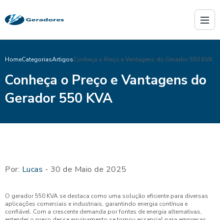
Home
Categorias
Artigos
Conheça o Preço e Vantagens do Gerador 550 KVA
Conheça o Preço e Vantagens do
Gerador 550 KVA
Por:
Lucas
- 30 de Maio de 2025
O gerador 550 KVA se destaca como uma solução eficiente para diversas
aplicações comerciais e industriais, garantindo energia contínua e
confiável. Com a crescente demanda por fontes de energia alternativas,
entender o preço desse equipamento se tornou essencial para empresas