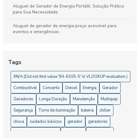
Aluguel de Gerador de Energia Portátil: Solução Prática
para Sua Necessidade
Aluguel de gerador de energia preço acessível para
eventos e emergências
Aluguel de Gerador de Energia Preço: O Que Considerar e
Onde Encontrar
Tags
Aluguel de Gerador de Energia Preço: O Que Você Precisa
Saber
#N/A (Did not find value '84-6305-5' in VLOOKUP evaluation.)
Aluguel de gerador de energia valor que cabe no seu bolso
Combustível
Conserto
Diesel
Energia
Gerador
Aluguel de Gerador de Energia Valor: Descubra Preços e
Geradores
Longa Duração
Manutenção
Multiquip
Vantagens
Segurança
Torre de iluminação
bateria
chiller
Aluguel de Gerador de Energia: 5 Dicas para Economizar
chuva
cuidados básicos
gerador
geradores
Aluguel de Gerador de Energia: Dicas de Preço
geradores para eventos
iluminação
manutenção