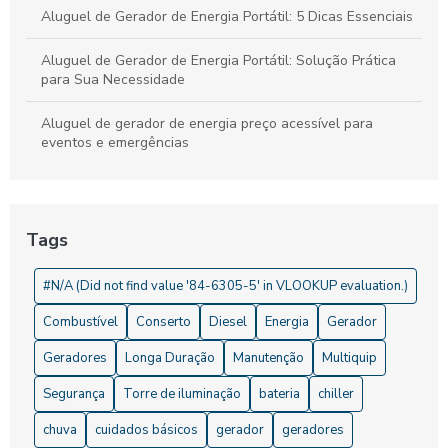
Aluguel de Gerador de Energia Portátil: 5 Dicas Essenciais
Aluguel de Gerador de Energia Portátil: Solução Prática
para Sua Necessidade
Aluguel de gerador de energia preço acessível para
eventos e emergências
Aluguel de Gerador de Energia Preço: O Que Considerar e
Onde Encontrar
Tags
Aluguel de Gerador de Energia Preço: O Que Você Precisa
Saber
#N/A (Did not find value '84-6305-5' in VLOOKUP evaluation.)
Aluguel de gerador de energia valor que cabe no seu bolso
Combustível
Conserto
Diesel
Energia
Gerador
Aluguel de Gerador de Energia Valor: Descubra Preços e
Geradores
Longa Duração
Manutenção
Multiquip
Vantagens
Segurança
Torre de iluminação
bateria
chiller
Aluguel de Gerador de Energia: 5 Dicas para Economizar
chuva
cuidados básicos
gerador
geradores