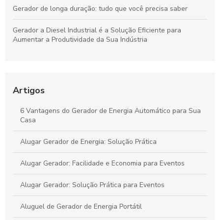
Gerador de longa duração: tudo que você precisa saber
Gerador a Diesel Industrial é a Solução Eficiente para
Aumentar a Produtividade da Sua Indústria
Aluguel de Gerador SP é a Solução Ideal para Eventos e
Emergências
Artigos
Conserto de gerador de energia: saiba como prolongar a vida
útil do seu equipamento
6 Vantagens do Gerador de Energia Automático para Sua
Casa
Como Alugar um Gerador Diário e Evitar Surpresas
Alugar Gerador de Energia: Solução Prática
Alugar Gerador: Facilidade e Economia para Eventos
Alugar Gerador: Solução Prática para Eventos
Aluguel de Gerador de Energia Portátil