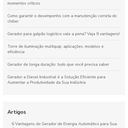
momentos críticos
Como garantir o desempenho com a manutenção correta do
chiller
Gerador para galpão logístico vale a pena? Veja 9 vantagens!
Torre de iluminação multiquip: aplicações, modelos e
eficiência
Gerador de longa duração: tudo que você precisa saber
Gerador a Diesel Industrial é a Solução Eficiente para
Aumentar a Produtividade da Sua Indústria
Aluguel de Gerador SP é a Solução Ideal para Eventos e
Emergências
Artigos
Conserto de gerador de energia: saiba como prolongar a vida
útil do seu equipamento
6 Vantagens do Gerador de Energia Automático para Sua