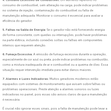
4. Consumo Excessivo de Combustível:
Um aumento repentino no
consumo de combustível, sem alteração na carga, pode indicar problemas
no sistema de injeção, contaminação do combustível ou falta de
manutenção adequada. Monitorar o consumo é essencial para avaliar a
eficiência do gerador.
5. Falhas na Saída de Energia:
Se o gerador não está fornecendo energia
de forma consistente, com quedas ou interrupções, pode haver problemas
na parte elétrica, incluindo conexões soltas ou falhas em componentes
internos que requerem atenção.
6. Fumaça Excessiva:
A emissão de fumaça excessiva durante a operação,
especialmente de cor azul ou preta, pode indicar problemas na combustão,
como a mistura inadequada de ar e combustível ou a queima de óleo. Essa
situação requer intervenção imediata para evitar danos maiores.
7. Alarmes e Luzes Indicadoras:
Muitos geradores modernos estão
equipados com sistemas de monitoramento que avisam sobre falhas ou
problemas operacionais. Preste atenção a alarmes sonoros ou luzes
indicadoras no painel, pois essas são avisos claros de que a manutenção
é necessária.
É crucial não ignorar esses sinais, pois a falta de manutenção pode levar a