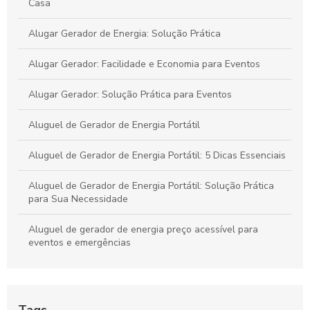
Casa
Como Alugar um Gerador Diário e Evitar Surpresas
Alugar Gerador de Energia: Solução Prática
Alugar Gerador: Facilidade e Economia para Eventos
Alugar Gerador: Solução Prática para Eventos
Aluguel de Gerador de Energia Portátil
Aluguel de Gerador de Energia Portátil: 5 Dicas Essenciais
Aluguel de Gerador de Energia Portátil: Solução Prática
para Sua Necessidade
Aluguel de gerador de energia preço acessível para
eventos e emergências
Aluguel de Gerador de Energia Preço: O Que Considerar e
Onde Encontrar