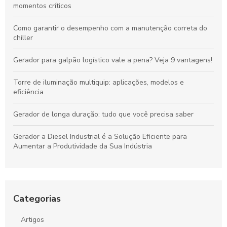
momentos críticos
Como garantir o desempenho com a manutenção correta do
chiller
Gerador para galpão logístico vale a pena? Veja 9 vantagens!
Torre de iluminação multiquip: aplicações, modelos e
eficiência
Gerador de longa duração: tudo que você precisa saber
Gerador a Diesel Industrial é a Solução Eficiente para
Aumentar a Produtividade da Sua Indústria
Aluguel de Gerador SP é a Solução Ideal para Eventos e
Emergências
Categorias
Conserto de gerador de energia: saiba como prolongar a vida
útil do seu equipamento
Artigos