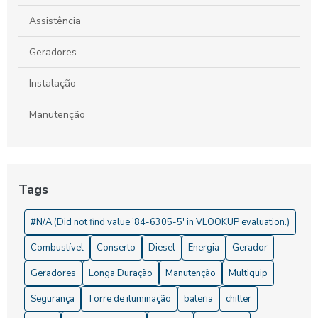
Como Alugar um Gerador Diário e Evitar Surpresas
Assistência
Geradores
Instalação
Manutenção
Tags
#N/A (Did not find value '84-6305-5' in VLOOKUP evaluation.)
Combustível
Conserto
Diesel
Energia
Gerador
Geradores
Longa Duração
Manutenção
Multiquip
Segurança
Torre de iluminação
bateria
chiller